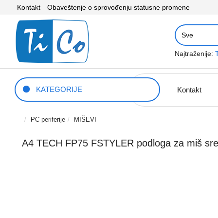
Kontakt
Obaveštenje o sprovođenju statusne promene
Najtraženije:
KATEGORIJE
Kontakt
PC periferije
MIŠEVI
A4 TECH FP75 FSTYLER podloga za miš sre