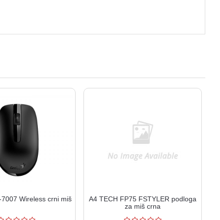
007 Wireless crni miš
A4 TECH FP75 FSTYLER podloga
za miš crna