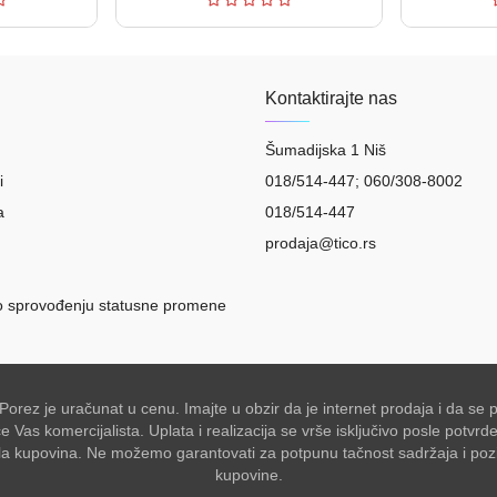
Kontaktirajte nas
Šumadijska 1 Niš
i
018/514-447; 060/308-8002
a
018/514-447
prodaja@tico.rs
o sprovođenju statusne promene
 Porez je uračunat u cenu. Imajte u obzir da je internet prodaja i da 
Vas komercijalista. Uplata i realizacija se vrše isključivo posle potvr
akšala kupovina. Ne možemo garantovati za potpunu tačnost sadržaja i po
kupovine.