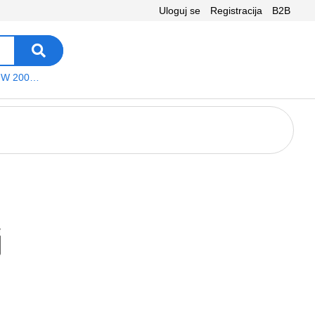
Uloguj se
Registracija
B2B
VEGA WS W 200 platno