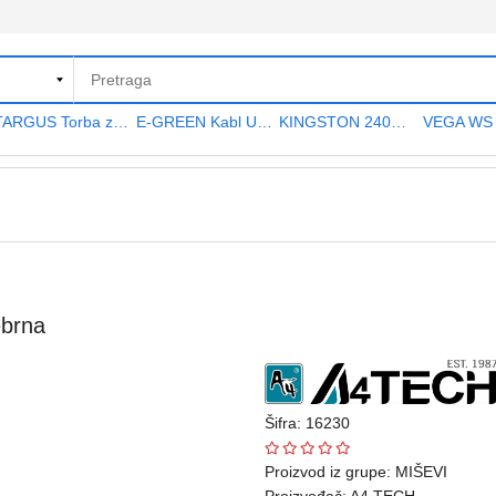
TARGUS Torba za notebook 15.6" TAR300
E-GREEN Kabl USB A - USB A MF (produžni) 5m crni
KINGSTON 240GB 2.5" SATA III SA400S37240G A400 series
brna
Šifra: 16230
Proizvod iz grupe:
MIŠEVI
Proizvođač:
A4 TECH