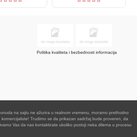
Politika kvaliteta i bezbednosti informacija
se ponuda na sajtu ne ažurira u realnom vremenu, moramo prethodno
de komercijaliste! Trudimo se da prikazan sadržaj bude proveren, da
zivamo Vas da nas kontaktirate ukoliko postoji neka dilema u procesu