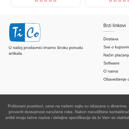
Brzi linkovi
Dostava
Sve o kupovin
U našoj prodavnici imamo široku ponudu
artikala.
Način plaćanj
Software
O nama
Obaveštenje 
Poštovani posetioci, cene na našem sajtu su iskazane u dinarima.
proveriti dostupnost naručene robe. Nakon narudžbine kontaktiraće 
artikli imaju tačne nazive i detaljne specifikacije da bi Vam se ol