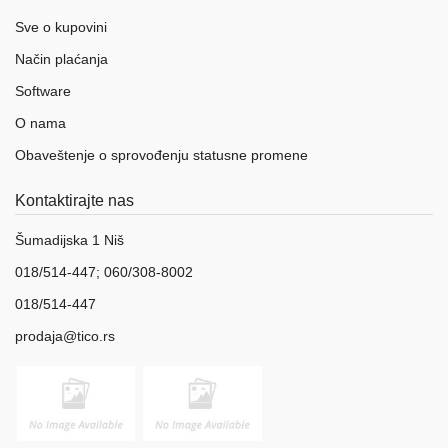
aparati
Sve o kupovini
Software
Način plaćanja
Sve
Software
kategorije
O nama
Obaveštenje o sprovođenju statusne promene
Kontaktirajte nas
Šumadijska 1 Niš
018/514-447; 060/308-8002
018/514-447
prodaja@tico.rs