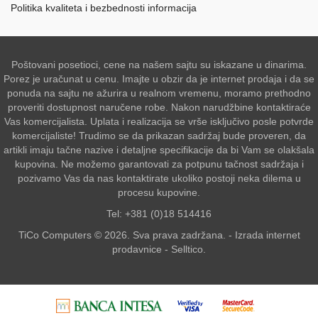
Politika kvaliteta i bezbednosti informacija
Poštovani posetioci, cene na našem sajtu su iskazane u dinarima.
Porez je uračunat u cenu. Imajte u obzir da je internet prodaja i da se
ponuda na sajtu ne ažurira u realnom vremenu, moramo prethodno
proveriti dostupnost naručene robe. Nakon narudžbine kontaktiraće
Vas komercijalista. Uplata i realizacija se vrše isključivo posle potvrde
komercijaliste! Trudimo se da prikazan sadržaj bude proveren, da
artikli imaju tačne nazive i detaljne specifikacije da bi Vam se olakšala
kupovina. Ne možemo garantovati za potpunu tačnost sadržaja i
pozivamo Vas da nas kontaktirate ukoliko postoji neka dilema u
procesu kupovine.
Tel: +381 (0)18 514416
TiCo Computers © 2026. Sva prava zadržana. -
Izrada internet
prodavnice
-
Selltico.