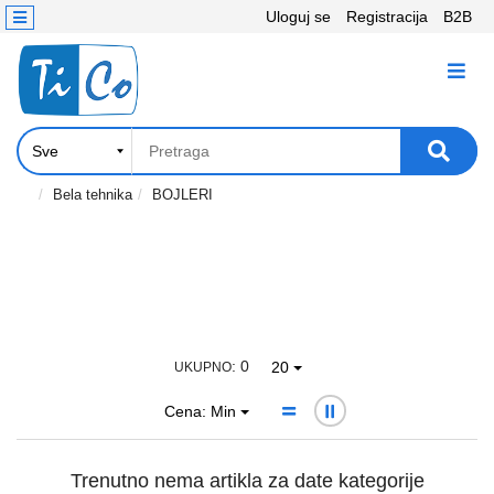
Uloguj se
Registracija
B2B
Kontakt
KATEGORIJE
Računari,
Komponente
Laptop
Bela tehnika
BOJLERI
i
tablet
Televizori
i
projektori
: 0
20
UKUPNO
PC
Cena: Min
periferije
Štampači,
Trenutno nema artikla za date kategorije
Skeneri,