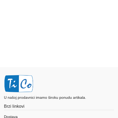
Ploteri
Bela
tehnika
Telefoni
i
oprema
Mrežna
oprema
Gaming
Fotoaparati
i
U našoj prodavnici imamo široku ponudu artikala.
kamere
Brzi linkovi
Kućni
Dostava