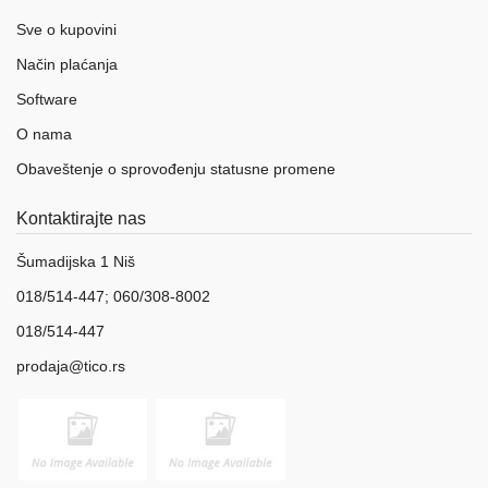
aparati
Sve o kupovini
Software
Način plaćanja
Sve
Software
kategorije
O nama
Obaveštenje o sprovođenju statusne promene
Kontaktirajte nas
Šumadijska 1 Niš
018/514-447; 060/308-8002
018/514-447
prodaja@tico.rs