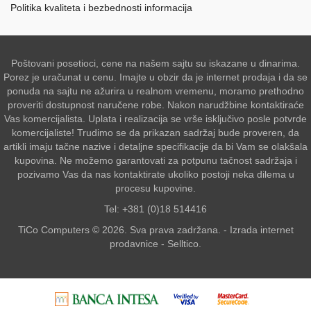
Politika kvaliteta i bezbednosti informacija
Poštovani posetioci, cene na našem sajtu su iskazane u dinarima.
Porez je uračunat u cenu. Imajte u obzir da je internet prodaja i da se
ponuda na sajtu ne ažurira u realnom vremenu, moramo prethodno
proveriti dostupnost naručene robe. Nakon narudžbine kontaktiraće
Vas komercijalista. Uplata i realizacija se vrše isključivo posle potvrde
komercijaliste! Trudimo se da prikazan sadržaj bude proveren, da
artikli imaju tačne nazive i detaljne specifikacije da bi Vam se olakšala
kupovina. Ne možemo garantovati za potpunu tačnost sadržaja i
pozivamo Vas da nas kontaktirate ukoliko postoji neka dilema u
procesu kupovine.
Tel: +381 (0)18 514416
TiCo Computers © 2026. Sva prava zadržana. -
Izrada internet
prodavnice
-
Selltico.