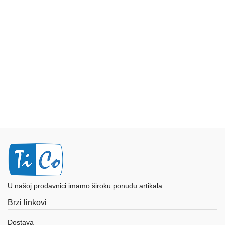
Ploteri
Bela
tehnika
Telefoni
i
oprema
Mrežna
oprema
Gaming
Fotoaparati
i
U našoj prodavnici imamo široku ponudu artikala.
kamere
Brzi linkovi
Kućni
Dostava