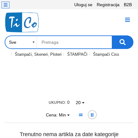
Uloguj se
Registracija
B2B
Kontakt
KATEGORIJE
Računari,
Komponente
Laptop
Štampači, Skeneri, Ploteri
ŠTAMPAČI
Štampači Ciss
i
tablet
Televizori
i
projektori
: 0
20
UKUPNO
PC
Cena: Min
periferije
Štampači,
Trenutno nema artikla za date kategorije
Skeneri,