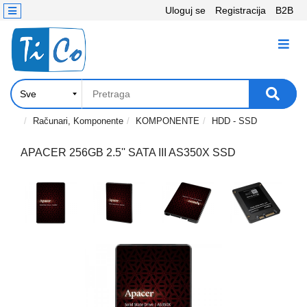
Uloguj se
Registracija
B2B
Kontakt
KATEGORIJE
Računari,
Komponente
Laptop
Računari, Komponente
KOMPONENTE
HDD - SSD
i
tablet
APACER 256GB 2.5'' SATA III AS350X SSD
Televizori
i
projektori
PC
periferije
Štampači,
Skeneri,