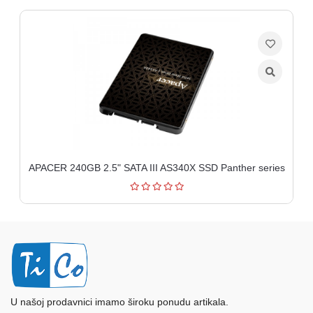
APACER 240GB 2.5" SATA III AS340X SSD Panther series
U našoj prodavnici imamo široku ponudu artikala.