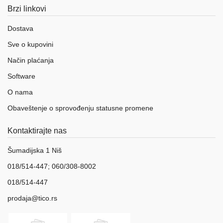
Brzi linkovi
Dostava
Sve o kupovini
Način plaćanja
Software
O nama
Obaveštenje o sprovođenju statusne promene
Kontaktirajte nas
Šumadijska 1 Niš
018/514-447; 060/308-8002
018/514-447
prodaja@tico.rs