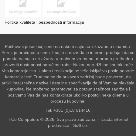
Politika kvaliteta i bezbednosti informacija
Poštovani posetioci, cene na našem sajtu su iskazane u dinarima.
Porez je uračunat u cenu. Imajte u obzir da je internet prodaja i da se
ponuda na sajtu ne ažurira u realnom vremenu, moramo prethodno
proveriti dostupnost naručene robe. Nakon narudžbine kontaktiraće
Vas komercijalista. Uplata i realizacija se vrše isključivo posle potvrde
komercijaliste! Trudimo se da prikazan sadržaj bude proveren, da
artikli imaju tačne nazive i detaljne specifikacije da bi Vam se olakšala
kupovina. Ne možemo garantovati za potpunu tačnost sadržaja i
pozivamo Vas da nas kontaktirate ukoliko postoji neka dilema u
procesu kupovine.
Tel: +381 (0)18 514416
TiCo Computers © 2026. Sva prava zadržana. -
Izrada internet
prodavnice
-
Selltico.