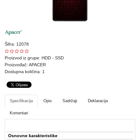
Ploteri
Bela
tehnika
Telefoni
Šifra: 12078
i
oprema
Proizvod iz grupe:
HDD - SSD
Proizvođač:
APACER
Mrežna
Dostupna količina: 1
oprema
Gaming
Specifikacija
Opis
Sadržaji
Deklaracija
Fotoaparati
i
Komentari
kamere
Kućni
Osnovne karakteristike