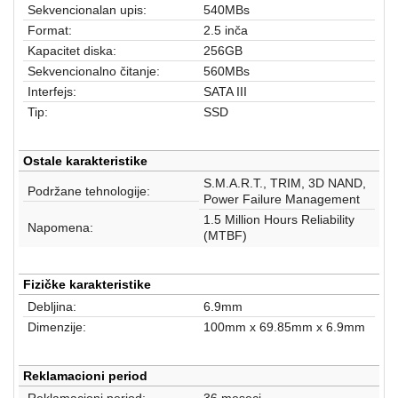
aparati
Sekvencionalan upis:
540MBs
Format:
2.5 inča
Software
Kapacitet diska:
256GB
Sekvencionalno čitanje:
560MBs
Sve
Interfejs:
SATA III
kategorije
Tip:
SSD
Ostale karakteristike
S.M.A.R.T., TRIM, 3D NAND,
Podržane tehnologije:
Power Failure Management
1.5 Million Hours Reliability
Napomena:
(MTBF)
Fizičke karakteristike
Debljina:
6.9mm
Dimenzije:
100mm x 69.85mm x 6.9mm
Reklamacioni period
Reklamacioni period:
36 meseci