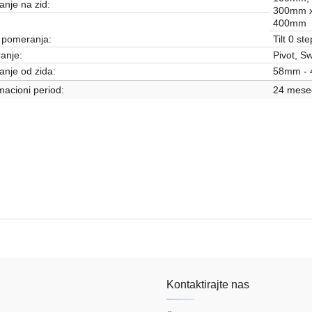
anje na zid:
300mm x
400mm
 pomeranja:
Tilt 0 st
anje:
Pivot, Swi
anje od zida:
58mm -
acioni period:
24 mese
TV NOSAČI I OPREMA
Kontaktirajte nas