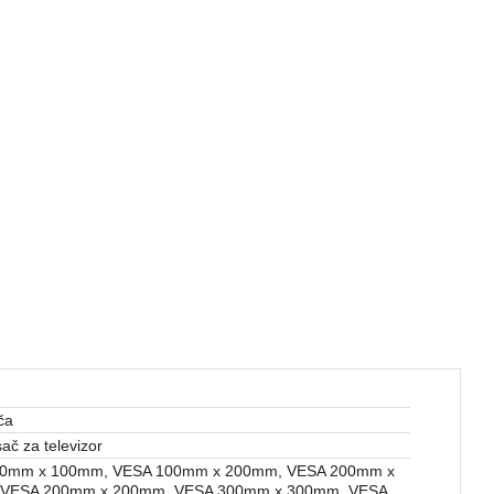
ča
ač za televizor
0mm x 100mm, VESA 100mm x 200mm, VESA 200mm x
VESA 200mm x 200mm, VESA 300mm x 300mm, VESA