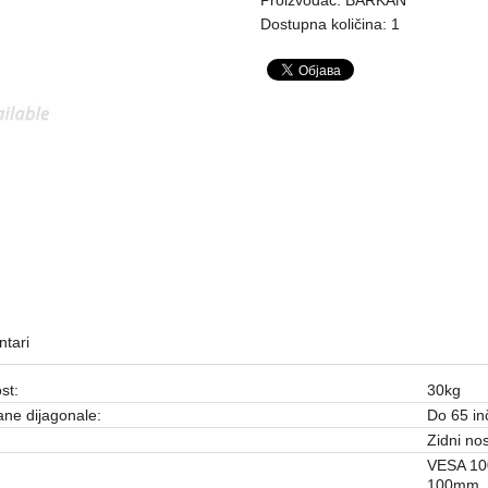
Dostupna količina: 1
tari
st:
30kg
ne dijagonale:
Do 65 in
Zidni nos
VESA 10
100mm, 