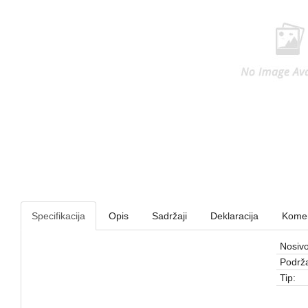
Specifikacija
Opis
Sadržaji
Deklaracija
Komen
Nosivo
Podrža
Tip: