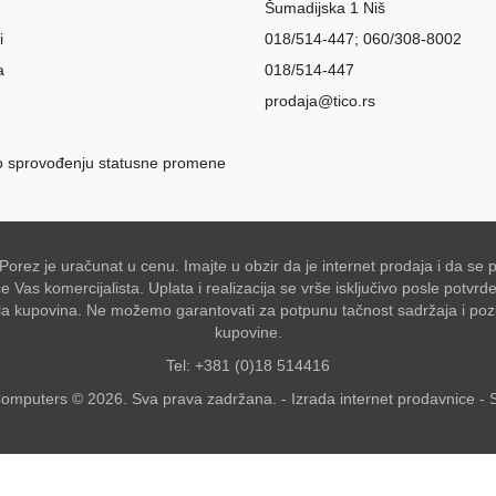
Šumadijska 1 Niš
i
018/514-447; 060/308-8002
a
018/514-447
prodaja@tico.rs
o sprovođenju statusne promene
 Porez je uračunat u cenu. Imajte u obzir da je internet prodaja i da 
Vas komercijalista. Uplata i realizacija se vrše isključivo posle potvr
akšala kupovina. Ne možemo garantovati za potpunu tačnost sadržaja i po
kupovine.
Tel: +381 (0)18 514416
omputers © 2026. Sva prava zadržana. -
Izrada internet prodavnice
-
S