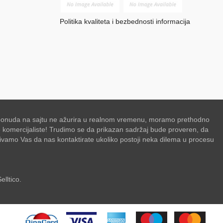
Politika kvaliteta i bezbednosti informacija
se ponuda na sajtu ne ažurira u realnom vremenu, moramo prethodno
de komercijaliste! Trudimo se da prikazan sadržaj bude proveren, da
zivamo Vas da nas kontaktirate ukoliko postoji neka dilema u procesu
elltico.