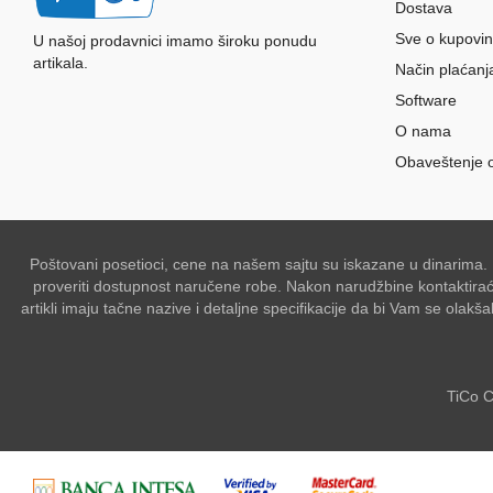
Dostava
Sve o kupovin
U našoj prodavnici imamo široku ponudu
artikala.
Način plaćanj
Software
O nama
Obaveštenje 
Poštovani posetioci, cene na našem sajtu su iskazane u dinarima.
proveriti dostupnost naručene robe. Nakon narudžbine kontaktiraće 
artikli imaju tačne nazive i detaljne specifikacije da bi Vam se ol
TiCo C