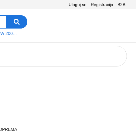
Uloguj se
Registracija
B2B
VEGA WS W 200 platno
 OPREMA