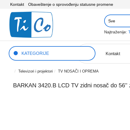
Kontakt
Obaveštenje o sprovođenju statusne promene
Najtraženije:
KATEGORIJE
Kontakt
Televizori i projektori
TV NOSAČI I OPREMA
BARKAN 3420.B LCD TV zidni nosač do 56'' za 