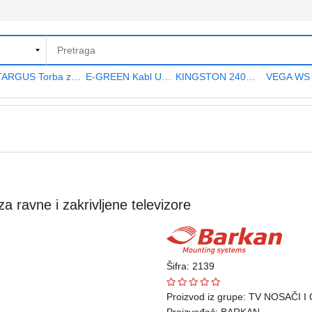
TARGUS Torba za notebook 15.6" TAR300
E-GREEN Kabl USB A - USB A MF (produžni) 5m crni
KINGSTON 240GB 2.5" SATA III SA400S37240G A400 series
ravne i zakrivljene televizore
Šifra: 2139
Proizvod iz grupe:
TV NOSAČI I
Proizvođač:
BARKAN