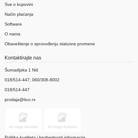
Sve o kupovini
Način plaćanja
Software
O nama
Obaveštenje o sprovođenju statusne promene
Kontaktirajte nas
Šumadijska 1 Niš
018/514-447; 060/308-8002
018/514-447
prodaja@tico.rs
Politika kvaliteta i bezbednosti informacija