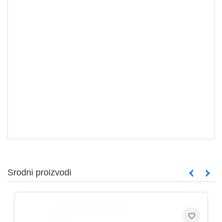
TV NOSAČI I OPREMA
Srodni proizvodi