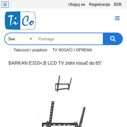
Uloguj se
Registracija
B2B
Kontakt
KATEGORIJE
Računari,
Komponente
Laptop
Televizori i projektori
TV NOSAČI I OPREMA
i
tablet
BARKAN E310+.B LCD TV zidni nosač do 65''
Televizori
i
projektori
PC
periferije
Štampači,
Skeneri,