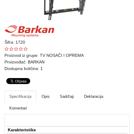
Ploteri
Bela
tehnika
Telefoni
Šifra: 1720
i
oprema
Proizvod iz grupe:
TV NOSAČI I OPREMA
Proizvođač:
BARKAN
Mrežna
Dostupna količina: 1
oprema
Gaming
Specifikacija
Opis
Sadržaji
Deklaracija
Fotoaparati
i
Komentari
kamere
Kućni
Karakteristike