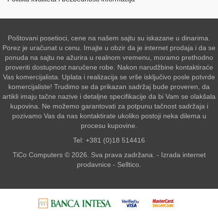
Poštovani posetioci, cene na našem sajtu su iskazane u dinarima.
Porez je uračunat u cenu. Imajte u obzir da je internet prodaja i da se
ponuda na sajtu ne ažurira u realnom vremenu, moramo prethodno
proveriti dostupnost naručene robe. Nakon narudžbine kontaktiraće
Vas komercijalista. Uplata i realizacija se vrše isključivo posle potvrde
komercijaliste! Trudimo se da prikazan sadržaj bude proveren, da
artikli imaju tačne nazive i detaljne specifikacije da bi Vam se olakšala
kupovina. Ne možemo garantovati za potpunu tačnost sadržaja i
pozivamo Vas da nas kontaktirate ukoliko postoji neka dilema u
procesu kupovine.
Tel: +381 (0)18 514416
TiCo Computers © 2026. Sva prava zadržana. -
Izrada internet
prodavnice
-
Selltico.