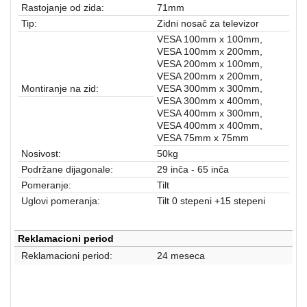
aparati
Rastojanje od zida:
71mm
Tip:
Zidni nosač za televizor
Software
VESA 100mm x 100mm,
VESA 100mm x 200mm,
Sve
VESA 200mm x 100mm,
VESA 200mm x 200mm,
kategorije
Montiranje na zid:
VESA 300mm x 300mm,
VESA 300mm x 400mm,
VESA 400mm x 300mm,
VESA 400mm x 400mm,
VESA 75mm x 75mm
Nosivost:
50kg
Podržane dijagonale:
29 inča - 65 inča
Pomeranje:
Tilt
Uglovi pomeranja:
Tilt 0 stepeni +15 stepeni
Reklamacioni period
Reklamacioni period:
24 meseca