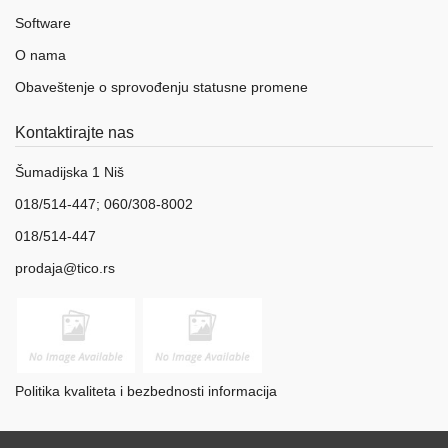
Software
O nama
Obaveštenje o sprovođenju statusne promene
Kontaktirajte nas
Šumadijska 1 Niš
018/514-447; 060/308-8002
018/514-447
prodaja@tico.rs
Politika kvaliteta i bezbednosti informacija