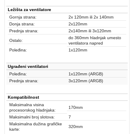
Ležišta za ventilatore
Gornja strana:
2x 120mm ili 2x 140mm
Donja strana:
2x120mm
Prednja strana:
2x140mm ili 3x120mm
do 360mm hladnjak umesto
Ostalo:
ventilatora napred
Poleđina:
1x120mm
Ugrađeni ventilatori
Poleđina:
1x120mm (ARGB)
Prednja strana:
3x120mm (ARGB)
Kompatibilnost
Maksimalna visina
170mm
procesorskog hladnjaka:
Maksimalni broj slotova:
7
Maksimalna dužina grafičke
320mm
karte: