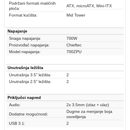
aparati
Podržani formati matičnih
ATX, microATX, Mini-ITX
ploča:
Software
Format kućišta:
Mid Tower
Sve
Napajanje
kategorije
Snaga napajanja:
700W
Proizvođač napajanja:
Chieftec
Model napajanja:
700ZPU
Unutrašnja ležišta
Unutrašnja 3.5" ležišta:
2
Unutrašnja 2.5" ležišta:
2
Priključci napred
Audio:
2x 3.5mm (izlaz + ulaz)
Dugme za menjanje boja
Dodatne mogućnosti:
osvetljenja
USB 3.1:
2