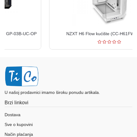
NZXT H6 Flow kućište (CC-H61FW-01) belo
U našoj prodavnici imamo široku ponudu artikala.
Brzi linkovi
Dostava
Sve o kupovini
Način plaćanja