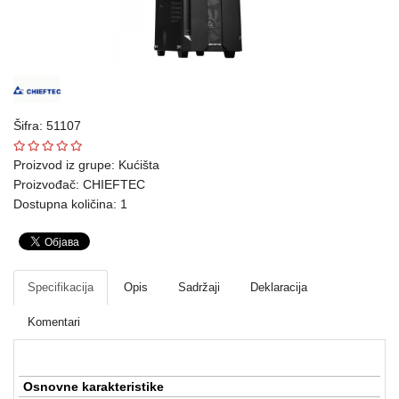
Ploteri
Bela
tehnika
Telefoni
Šifra: 51107
i
oprema
Proizvod iz grupe:
Kućišta
Proizvođač:
CHIEFTEC
Mrežna
Dostupna količina: 1
oprema
Gaming
Specifikacija
Opis
Sadržaji
Deklaracija
Fotoaparati
i
Komentari
kamere
Kućni
Osnovne karakteristike