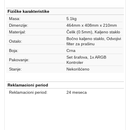
Fizičke karakteristike
Masa:
5.1kg
Dimenzije:
464mm x 408mm x 210mm
Materijal:
Čelik (0.5mm), Kaljeno staklo
Bočno kaljeno staklo, Odvojivi
Ostalo:
filter za prašinu
Boja:
Crna
Set šrafova, 1x ARGB
Pakovanje:
Kontroler
Stanje:
Nekorišćeno
Reklamacioni period
Reklamacioni period:
24 meseca
Kućišta