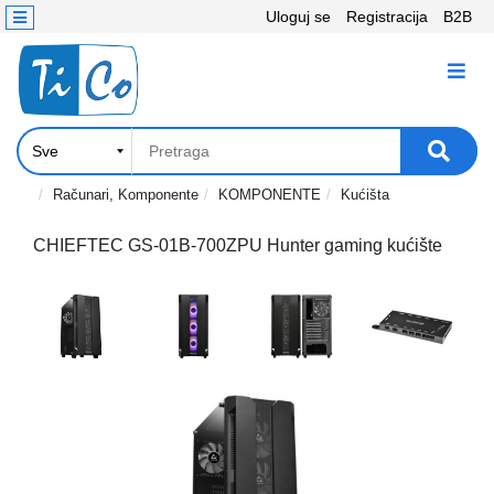
Uloguj se
Registracija
B2B
Kontakt
KATEGORIJE
Računari,
Komponente
Laptop
Računari, Komponente
KOMPONENTE
Kućišta
i
tablet
CHIEFTEC GS-01B-700ZPU Hunter gaming kućište
Televizori
i
projektori
PC
periferije
Štampači,
Skeneri,