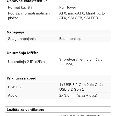
aparati
Osnovne karakteristike
Format kućišta:
Full Tower
Software
Podržani formati matičnih
ATX, microATX, Mini-ITX, E-
ploča:
ATX, SSI CEB, SSI EEB
Sve
kategorije
Napajanje
Snaga napajanja:
Bez napajanja
Unutrašnja ležišta
9 (pretvaranjem 3.5 inča u
Unutrašnja 2.5" ležišta:
2.5 inča)
Priključci napred
1x USB 3.2 Gen 2 tip C, 4x
USB 3.2:
USB 3.2 Gen 1
Audio:
2x 3.5mm (izlaz + ulaz)
Ležišta za ventilatore
2x200mm ili 3x140mm ili