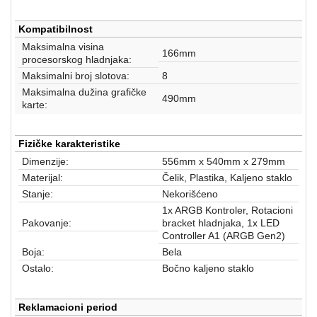
Kompatibilnost
Maksimalna visina
166mm
procesorskog hladnjaka:
Maksimalni broj slotova:
8
Maksimalna dužina grafičke
490mm
karte:
Fizičke karakteristike
Dimenzije:
556mm x 540mm x 279mm
Materijal:
Čelik, Plastika, Kaljeno staklo
Stanje:
Nekorišćeno
1x ARGB Kontroler, Rotacioni
Pakovanje:
bracket hladnjaka, 1x LED
Controller A1 (ARGB Gen2)
Boja:
Bela
Ostalo:
Bočno kaljeno staklo
Reklamacioni period