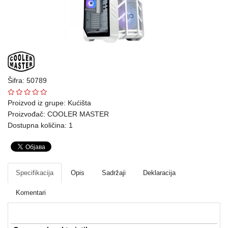
Ploteri
Bela
tehnika
Telefoni
i
Šifra: 50789
oprema
Proizvod iz grupe:
Kućišta
Proizvođač:
COOLER MASTER
Mrežna
Dostupna količina: 1
oprema
Gaming
Fotoaparati
Specifikacija
Opis
Sadržaji
Deklaracija
i
Komentari
kamere
Kućni