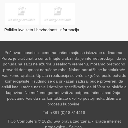
Politika kvaliteta i bezbednosti informacija
Poštovani posetioci, cene na našem sajtu su iskazane u dinarima.
Porez je uračunat u cenu. Imajte u obzir da je internet prodaja i da se
ponuda na sajtu ne ažurira u realnom vremenu, moramo prethodno
proveriti dostupnost naručene robe. Nakon narudžbine kontaktiraće
Vas komercijalista. Uplata i realizacija se vrše isključivo posle potvrde
komercijaliste! Trudimo se da prikazan sadržaj bude proveren, da
artikli imaju tačne nazive i detaljne specifikacije da bi Vam se olakšala
kupovina. Ne možemo garantovati za potpunu tačnost sadržaja i
pozivamo Vas da nas kontaktirate ukoliko postoji neka dilema u
procesu kupovine.
Tel: +381 (0)18 514416
TiCo Computers © 2026. Sva prava zadržana. -
Izrada internet
prodavnice
-
Selltico.