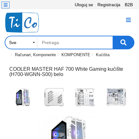
Uloguj se
Registracija
B2B
Kontakt
KATEGORIJE
Računari,
Komponente
Laptop
Računari, Komponente
KOMPONENTE
Kućišta
i
tablet
COOLER MASTER HAF 700 White Gaming kućište
(H700-WGNN-S00) belo
Televizori
i
projektori
PC
periferije
Štampači,
Skeneri,