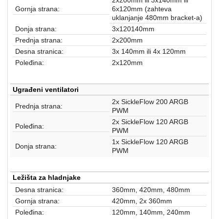
Gornja strana:
6x120mm (zahteva
uklanjanje 480mm bracket-a)
Donja strana:
3x120140mm
Prednja strana:
2x200mm
Desna stranica:
3x 140mm ili 4x 120mm
Poleđina:
2x120mm
Ugrađeni ventilatori
2x SickleFlow 200 ARGB
Prednja strana:
PWM
2x SickleFlow 120 ARGB
Poleđina:
PWM
1x SickleFlow 120 ARGB
Donja strana:
PWM
Ležišta za hladnjake
Desna stranica:
360mm, 420mm, 480mm
Gornja strana:
420mm, 2x 360mm
Poleđina:
120mm, 140mm, 240mm