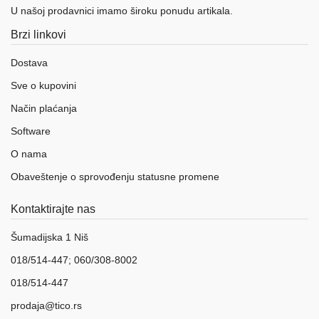
U našoj prodavnici imamo široku ponudu artikala.
Brzi linkovi
Dostava
Sve o kupovini
Način plaćanja
Software
O nama
Obaveštenje o sprovođenju statusne promene
Kontaktirajte nas
Šumadijska 1 Niš
018/514-447; 060/308-8002
018/514-447
prodaja@tico.rs