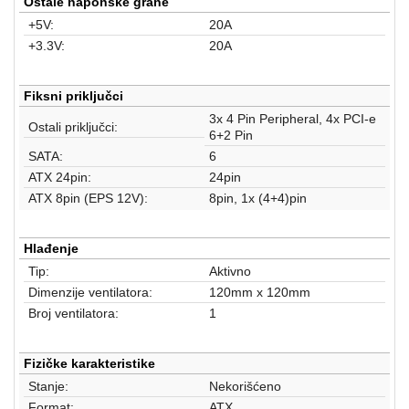
Ostale naponske grane
+5V:
20A
+3.3V:
20A
Fiksni priključci
3x 4 Pin Peripheral, 4x PCI-e
Ostali priključci:
6+2 Pin
SATA:
6
ATX 24pin:
24pin
ATX 8pin (EPS 12V):
8pin, 1x (4+4)pin
Hlađenje
Tip:
Aktivno
Dimenzije ventilatora:
120mm x 120mm
Broj ventilatora:
1
Fizičke karakteristike
Stanje:
Nekorišćeno
Format:
ATX