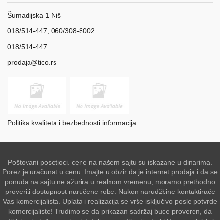
Šumadijska 1 Niš
018/514-447; 060/308-8002
018/514-447
prodaja@tico.rs
Politika kvaliteta i bezbednosti informacija
Poštovani posetioci, cene na našem sajtu su iskazane u dinarima.
Porez je uračunat u cenu. Imajte u obzir da je internet prodaja i da se
ponuda na sajtu ne ažurira u realnom vremenu, moramo prethodno
proveriti dostupnost naručene robe. Nakon narudžbine kontaktiraće
Vas komercijalista. Uplata i realizacija se vrše isključivo posle potvrde
komercijaliste! Trudimo se da prikazan sadržaj bude proveren, da