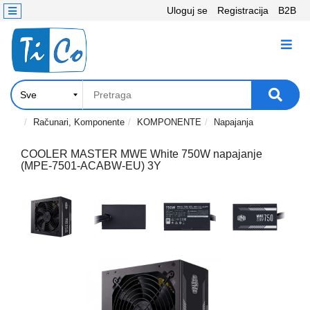
Uloguj se
Registracija
B2B
Kontakt
KATEGORIJE
Računari,
Komponente
Laptop
Računari, Komponente
KOMPONENTE
Napajanja
i
tablet
COOLER MASTER MWE White 750W napajanje
(MPE-7501-ACABW-EU) 3Y
Televizori
i
projektori
PC
periferije
Štampači,
Skeneri,