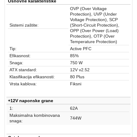
aparati
Osnovne karakteristike
OVP (Over Voltage
Software
Protection), UVP (Under
Voltage Protection), SCP
Sistemi zaštite:
(Short-Circuit Protection),
Sve
OPP (Over Power (Load)
kategorije
Protection), OTP (Over
Temperature Protection)
Tip:
Active PFC
Efikasnost:
85%
Snaga:
750 W
ATX standard:
12V v2.52
Klasifikacija efikasnosti:
80 Plus
Vrsta kablova:
Fiksni
+12V naponske grane
1:
62A
Maksimalna kombinovana
744W
snaga: