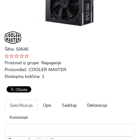
Ploteri
Bela
tehnika
Telefoni
i
Šifra: 50646
oprema
Proizvod iz grupe:
Napajanja
Proizvođač:
COOLER MASTER
Mrežna
Dostupna količina: 1
oprema
Gaming
Fotoaparati
Specifikacija
Opis
Sadržaji
Deklaracija
i
Komentari
kamere
Kućni