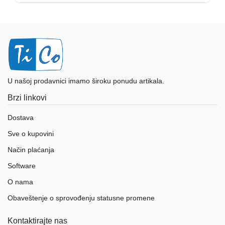
U našoj prodavnici imamo široku ponudu artikala.
Brzi linkovi
Dostava
Sve o kupovini
Način plaćanja
Software
O nama
Obaveštenje o sprovođenju statusne promene
Kontaktirajte nas