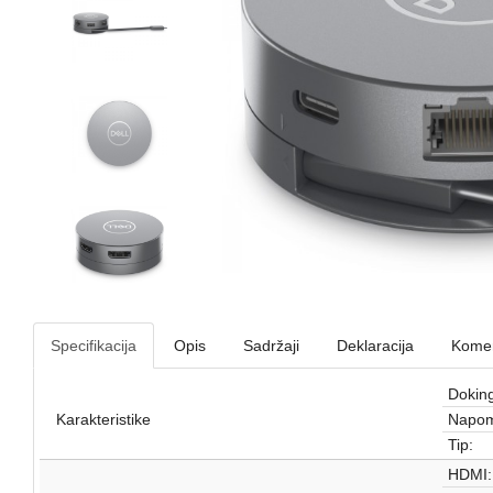
Specifikacija
Opis
Sadržaji
Deklaracija
Komen
Doking
Karakteristike
Napom
Tip:
HDMI: