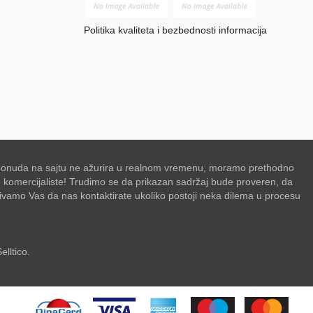
Politika kvaliteta i bezbednosti informacija
se ponuda na sajtu ne ažurira u realnom vremenu, moramo prethodno
de komercijaliste! Trudimo se da prikazan sadržaj bude proveren, da
zivamo Vas da nas kontaktirate ukoliko postoji neka dilema u procesu
elltico.