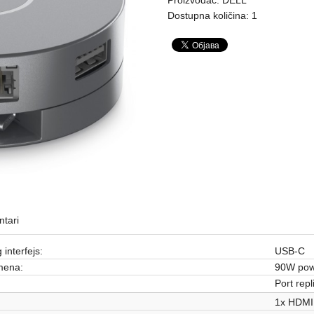
Dostupna količina: 1
tari
 interfejs:
USB-C
ena:
90W powe
Port repl
1x HDMI