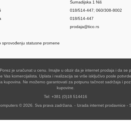
Šumadijska 1 Niš
i
018/514-447; 060/308-8002
a
018/514-447
prodaja@tico.rs
o sprovođenju statusne promene
 Porez je uračunat u cenu. Imajte u obzir da je internet prodaja i da 
Vas komercijalista. Uplata i realizacija se vrše isključivo posle potvr
akšala kupovina. Ne možemo garantovati za potpunu tačnost sadržaja i po
kupovine.
Tel: +381 (0)18 514416
omputers © 2026. Sva prava zadržana. -
Izrada internet prodavnice
-
S