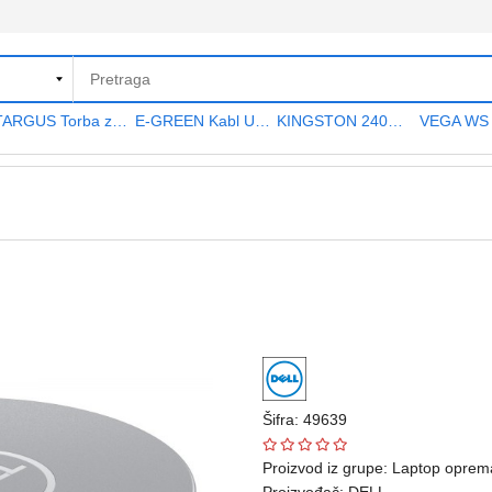
TARGUS Torba za notebook 15.6" TAR300
E-GREEN Kabl USB A - USB A MF (produžni) 5m crni
KINGSTON 240GB 2.5" SATA III SA400S37240G A400 series
Šifra: 49639
Proizvod iz grupe:
Laptop oprem
Proizvođač:
DELL