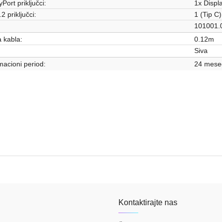
Port priključci:
1x Displ
2 priključci:
1 (Tip C
:
101001.0
 kabla:
0.12m
Siva
acioni period:
24 mese
Laptop oprema
Kontaktirajte nas