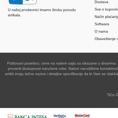
Dostava
Sve o kupovin
U našoj prodavnici imamo široku ponudu
artikala.
Način plaćanj
Software
O nama
Obaveštenje 
Poštovani posetioci, cene na našem sajtu su iskazane u dinarima.
proveriti dostupnost naručene robe. Nakon narudžbine kontaktiraće 
artikli imaju tačne nazive i detaljne specifikacije da bi Vam se ol
TiCo C