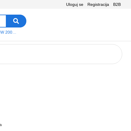
Uloguj se
Registracija
B2B
VEGA WS W 200 platno
a