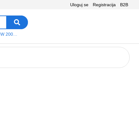
Uloguj se
Registracija
B2B
VEGA WS W 200 platno