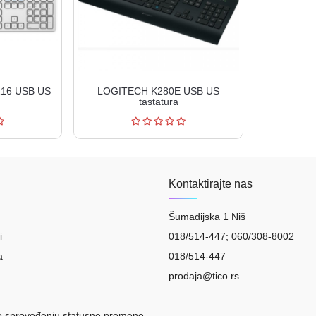
216 USB US
LOGITECH K280E USB US
tastatura
Kontaktirajte nas
Šumadijska 1 Niš
i
018/514-447; 060/308-8002
a
018/514-447
prodaja@tico.rs
o sprovođenju statusne promene