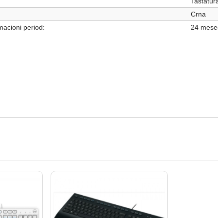
Tastatur
Crna
acioni period:
24 mese
TASTATURE