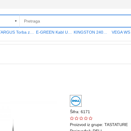
TARGUS Torba za notebook 15.6" TAR300
E-GREEN Kabl USB A - USB A MF (produžni) 5m crni
KINGSTON 240GB 2.5" SATA III SA400S37240G A400 series
Šifra: 6171
Proizvod iz grupe:
TASTATURE
Proizvođač:
DELL