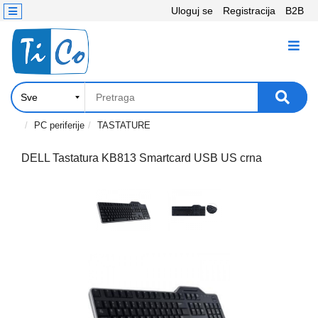
Uloguj se
Registracija
B2B
Kontakt
KATEGORIJE
Računari,
Komponente
Laptop
PC periferije
TASTATURE
i
tablet
DELL Tastatura KB813 Smartcard USB US crna
Televizori
i
projektori
PC
periferije
Štampači,
Skeneri,