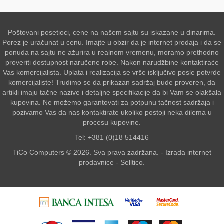
Poštovani posetioci, cene na našem sajtu su iskazane u dinarima.
Porez je uračunat u cenu. Imajte u obzir da je internet prodaja i da se
ponuda na sajtu ne ažurira u realnom vremenu, moramo prethodno
proveriti dostupnost naručene robe. Nakon narudžbine kontaktiraće
Vas komercijalista. Uplata i realizacija se vrše isključivo posle potvrde
komercijaliste! Trudimo se da prikazan sadržaj bude proveren, da
artikli imaju tačne nazive i detaljne specifikacije da bi Vam se olakšala
kupovina. Ne možemo garantovati za potpunu tačnost sadržaja i
pozivamo Vas da nas kontaktirate ukoliko postoji neka dilema u
procesu kupovine.
Tel: +381 (0)18 514416
TiCo Computers © 2026. Sva prava zadržana. -
Izrada internet
prodavnice
-
Selltico.