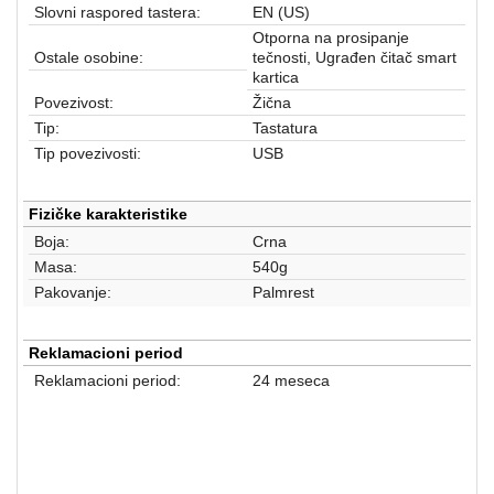
aparati
Slovni raspored tastera:
EN (US)
Otporna na prosipanje
Software
Ostale osobine:
tečnosti, Ugrađen čitač smart
kartica
Sve
Povezivost:
Žična
kategorije
Tip:
Tastatura
Tip povezivosti:
USB
Fizičke karakteristike
Boja:
Crna
Masa:
540g
Pakovanje:
Palmrest
Reklamacioni period
Reklamacioni period:
24 meseca