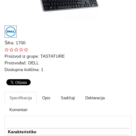
Ploteri
Bela
tehnika
Telefoni
Šifra: 1700
i
oprema
Proizvod iz grupe:
TASTATURE
Proizvođač:
DELL
Mrežna
Dostupna količina: 1
oprema
Gaming
Specifikacija
Opis
Sadržaji
Deklaracija
Fotoaparati
i
Komentari
kamere
Kućni
Karakteristike