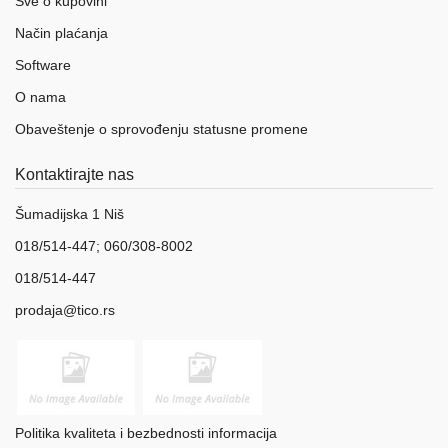
Sve o kupovini
Način plaćanja
Software
O nama
Obaveštenje o sprovođenju statusne promene
Kontaktirajte nas
Šumadijska 1 Niš
018/514-447; 060/308-8002
018/514-447
prodaja@tico.rs
Politika kvaliteta i bezbednosti informacija