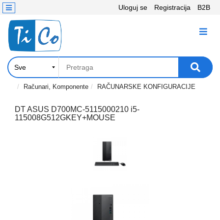
Uloguj se
Registracija
B2B
Kontakt
KATEGORIJE
Računari,
Komponente
Laptop
Računari, Komponente
RAČUNARSKE KONFIGURACIJE
i
tablet
DT ASUS D700MC-5115000210 i5-
115008G512GKEY+MOUSE
Televizori
i
projektori
PC
periferije
Štampači,
Skeneri,