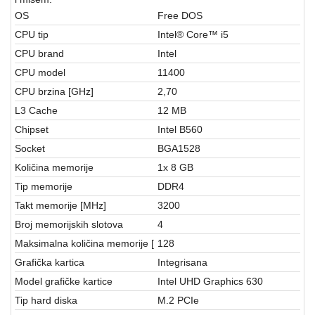
aparati
OS
Free DOS
Software
CPU tip
Intel® Core™ i5
CPU brand
Intel
Sve
CPU model
11400
kategorije
CPU brzina [GHz]
2,70
L3 Cache
12 MB
Chipset
Intel B560
Socket
BGA1528
Količina memorije
1x 8 GB
Tip memorije
DDR4
Takt memorije [MHz]
3200
Broj memorijskih slotova
4
Maksimalna količina memorije [
128
Grafička kartica
Integrisana
Model grafičke kartice
Intel UHD Graphics 630
Tip hard diska
M.2 PCIe