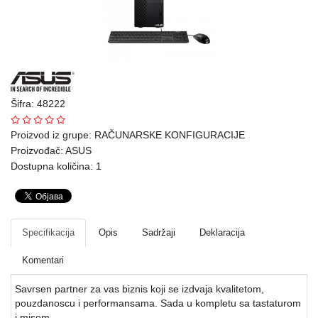
Ploteri
Bela
tehnika
Telefoni
Šifra: 48222
i
oprema
Proizvod iz grupe:
RAČUNARSKE KONFIGURACIJE
Proizvođač:
ASUS
Mrežna
Dostupna količina: 1
oprema
Gaming
Specifikacija
Opis
Sadržaji
Deklaracija
Fotoaparati
i
Komentari
kamere
Savrsen partner za vas biznis koji se izdvaja kvalitetom,
Kućni
pouzdanoscu i performansama. Sada u kompletu sa tastaturom
i misem.