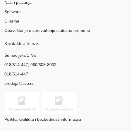
Način plaćanja
Software
O nama
Obaveštenje o sprovođenju statusne promene
Kontaktirajte nas
Šumadijska 1 Niš
018/514-447; 060/308-8002
018/514-447
prodaja@tico.rs
Politika kvaliteta i bezbednosti informacija