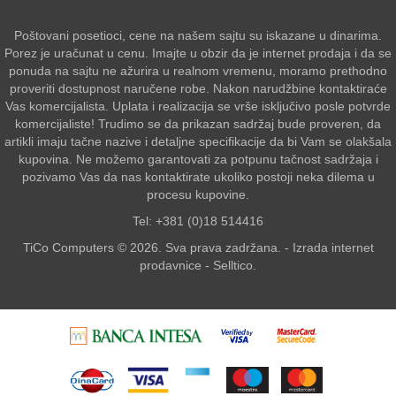
Poštovani posetioci, cene na našem sajtu su iskazane u dinarima.
Porez je uračunat u cenu. Imajte u obzir da je internet prodaja i da se
ponuda na sajtu ne ažurira u realnom vremenu, moramo prethodno
proveriti dostupnost naručene robe. Nakon narudžbine kontaktiraće
Vas komercijalista. Uplata i realizacija se vrše isključivo posle potvrde
komercijaliste! Trudimo se da prikazan sadržaj bude proveren, da
artikli imaju tačne nazive i detaljne specifikacije da bi Vam se olakšala
kupovina. Ne možemo garantovati za potpunu tačnost sadržaja i
pozivamo Vas da nas kontaktirate ukoliko postoji neka dilema u
procesu kupovine.
Tel: +381 (0)18 514416
TiCo Computers © 2026. Sva prava zadržana. -
Izrada internet
prodavnice
-
Selltico.