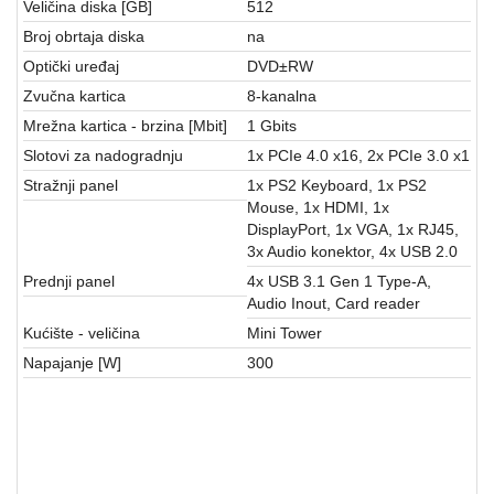
Veličina diska [GB]
512
Broj obrtaja diska
na
Optički uređaj
DVD±RW
Zvučna kartica
8-kanalna
Mrežna kartica - brzina [Mbit]
1 Gbits
Slotovi za nadogradnju
1x PCIe 4.0 x16, 2x PCIe 3.0 x1
Stražnji panel
1x PS2 Keyboard, 1x PS2
Mouse, 1x HDMI, 1x
DisplayPort, 1x VGA, 1x RJ45,
3x Audio konektor, 4x USB 2.0
Prednji panel
4x USB 3.1 Gen 1 Type-A,
Audio Inout, Card reader
Kućište - veličina
Mini Tower
Napajanje [W]
300
RAČUNARSKE