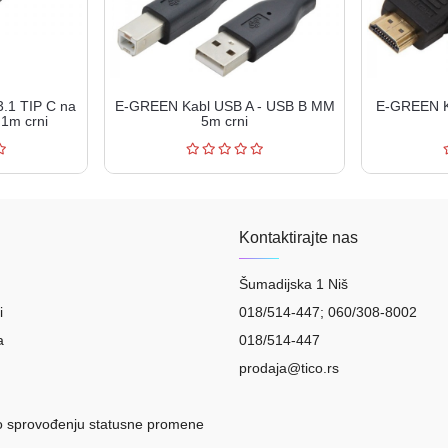
.1 TIP C na
E-GREEN Kabl USB A - USB B MM
E-GREEN K
1m crni
5m crni
Kontaktirajte nas
Šumadijska 1 Niš
i
018/514-447; 060/308-8002
a
018/514-447
prodaja@tico.rs
o sprovođenju statusne promene