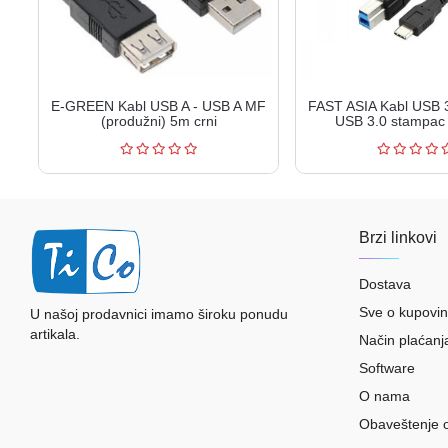
E-GREEN Kabl USB A - USB A MF
FAST ASIA Kabl USB 3
(produžni) 5m crni
USB 3.0 stampac 
Brzi linkovi
Dostava
Sve o kupovin
U našoj prodavnici imamo široku ponudu
artikala.
Način plaćanj
Software
O nama
Obaveštenje 