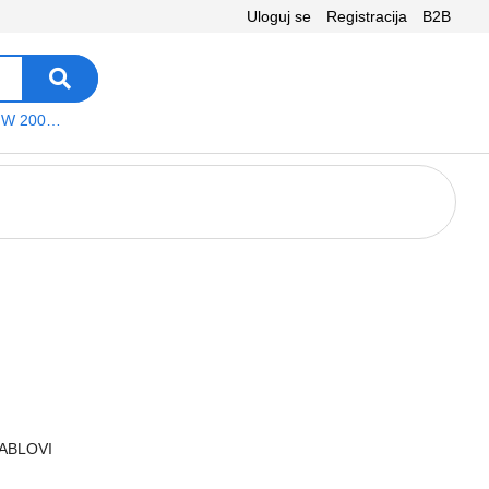
Uloguj se
Registracija
B2B
VEGA WS W 200 platno
KABLOVI