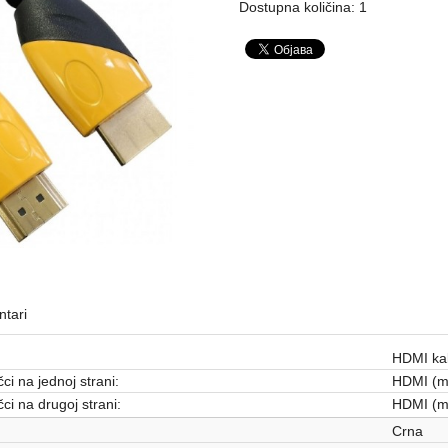
Dostupna količina: 1
tari
HDMI ka
čci na jednoj strani:
HDMI (m
čci na drugoj strani:
HDMI (m
Crna