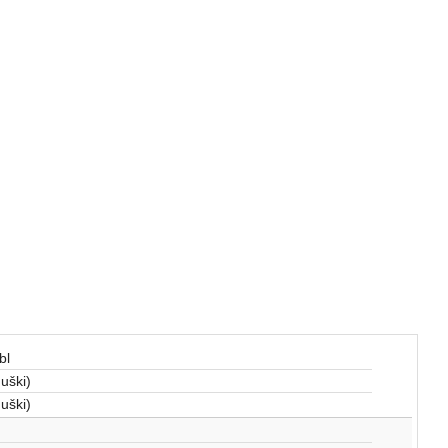
bl
uški)
uški)