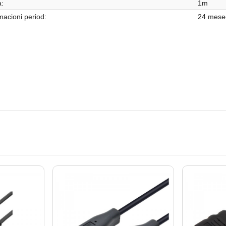
:
1m
acioni period:
24 mese
ADAPTERI I KABLOVI