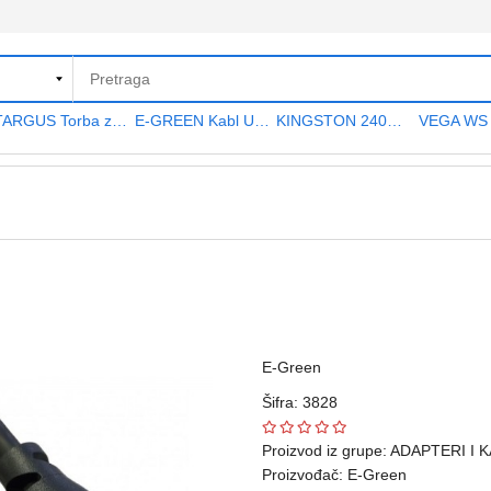
TARGUS Torba za notebook 15.6" TAR300
E-GREEN Kabl USB A - USB A MF (produžni) 5m crni
KINGSTON 240GB 2.5" SATA III SA400S37240G A400 series
E-Green
Šifra: 3828
Proizvod iz grupe:
ADAPTERI I 
Proizvođač:
E-Green