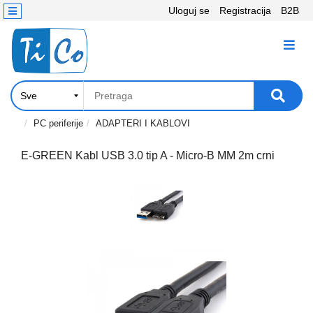
Uloguj se
Registracija
B2B
Kontakt
KATEGORIJE
Računari,
Komponente
Laptop
PC periferije
ADAPTERI I KABLOVI
i
tablet
E-GREEN Kabl USB 3.0 tip A - Micro-B MM 2m crni
Televizori
i
projektori
PC
periferije
Štampači,
Skeneri,