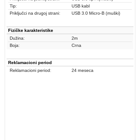
aparati
Tip:
USB kabl
Priključci na drugoj strani:
USB 3.0 Micro-B (muški)
Software
Sve
Fizičke karakteristike
kategorije
Dužina:
2m
Boja:
Crna
Reklamacioni period
Reklamacioni period:
24 meseca
ADAPTERI I KABLOVI