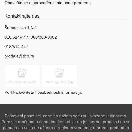
Obaveštenje o sprovođenju statusne promene
Kontaktirajte nas
Šumadijska 1 Niš
018/514-447; 060/308-8002
018/514-447
prodaja@tico.rs
Politika kvaliteta i bezbednosti informacija
Poštovani posetioci, cene na našem sajtu su iskazane u dinarima.
Porez je uračunat u cenu. Imajte u obzir da je internet prodaja i da se
ponuda na sajtu ne ažurira u realnom vremenu, moramo prethodno