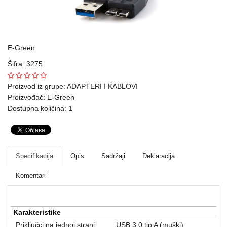
Ploteri
Bela
tehnika
E-Green
Šifra: 3275
Telefoni
i
Proizvod iz grupe:
ADAPTERI I KABLOVI
oprema
Proizvođač:
E-Green
Dostupna količina: 1
Mrežna
oprema
Gaming
Specifikacija
Opis
Sadržaji
Deklaracija
Fotoaparati
Komentari
i
kamere
Karakteristike
Kućni
Priključci na jednoj strani:
USB 3.0 tip A (muški)