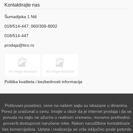
Kontaktirajte nas
Šumadijska 1 Niš
018/514-447; 060/308-8002
018/514-447
prodaja@tico.rs
Politika kvaliteta i bezbednosti informacija
Poštovani posetioci, cene na našem sajtu su iskazane u dinarima.
Porez je uračunat u cenu. Imajte u obzir da je internet prodaja i da se
ponuda na sajtu ne ažurira u realnom vremenu, moramo prethodno
proveriti dostupnost naručene robe. Nakon narudžbine kontaktiraće
Vas komercijalista. Uplata i realizacija se vrše isključivo posle potvrde