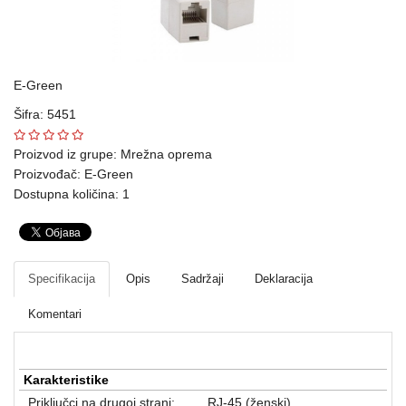
Ploteri
Bela
tehnika
E-Green
Šifra: 5451
Telefoni
i
Proizvod iz grupe:
Mrežna oprema
oprema
Proizvođač:
E-Green
Dostupna količina: 1
Mrežna
oprema
Gaming
Specifikacija
Opis
Sadržaji
Deklaracija
Fotoaparati
Komentari
i
kamere
Karakteristike
Kućni
Priključci na drugoj strani:
RJ-45 (ženski)