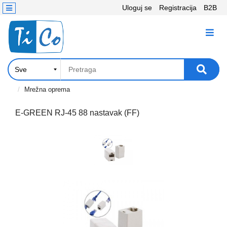
Uloguj se
Registracija
B2B
Kontakt
KATEGORIJE
Računari,
Komponente
Laptop
Mrežna oprema
i
tablet
E-GREEN RJ-45 88 nastavak (FF)
Televizori
i
projektori
PC
periferije
Štampači,
Skeneri,