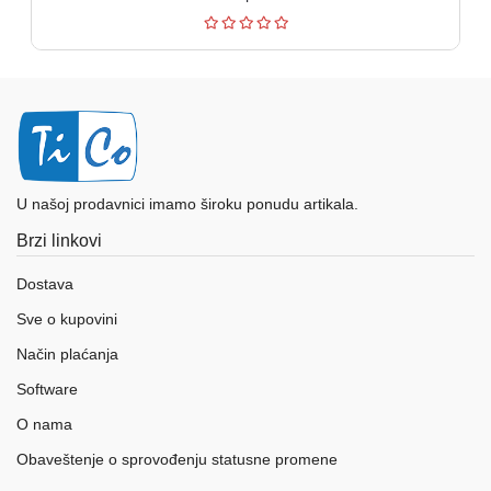
U našoj prodavnici imamo široku ponudu artikala.
Brzi linkovi
Dostava
Sve o kupovini
Način plaćanja
Software
O nama
Obaveštenje o sprovođenju statusne promene