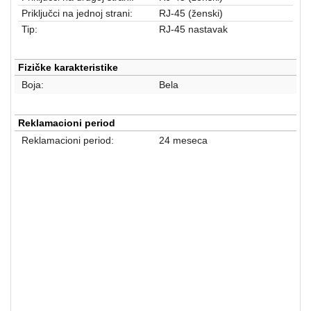
aparati
Priključci na jednoj strani:
RJ-45 (ženski)
Tip:
RJ-45 nastavak
Software
Sve
Fizičke karakteristike
kategorije
Boja:
Bela
Reklamacioni period
Reklamacioni period:
24 meseca
Mrežna oprema