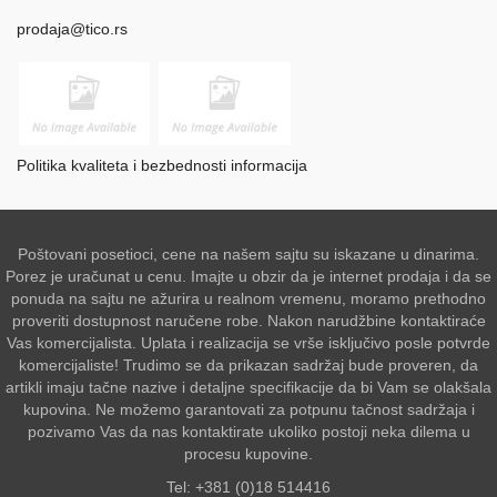
prodaja@tico.rs
Politika kvaliteta i bezbednosti informacija
Poštovani posetioci, cene na našem sajtu su iskazane u dinarima.
Porez je uračunat u cenu. Imajte u obzir da je internet prodaja i da se
ponuda na sajtu ne ažurira u realnom vremenu, moramo prethodno
proveriti dostupnost naručene robe. Nakon narudžbine kontaktiraće
Vas komercijalista. Uplata i realizacija se vrše isključivo posle potvrde
komercijaliste! Trudimo se da prikazan sadržaj bude proveren, da
artikli imaju tačne nazive i detaljne specifikacije da bi Vam se olakšala
kupovina. Ne možemo garantovati za potpunu tačnost sadržaja i
pozivamo Vas da nas kontaktirate ukoliko postoji neka dilema u
procesu kupovine.
Tel: +381 (0)18 514416