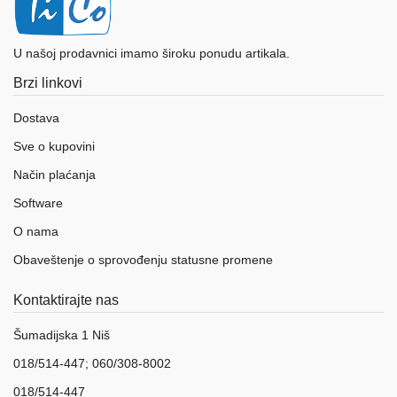
U našoj prodavnici imamo široku ponudu artikala.
Brzi linkovi
Dostava
Sve o kupovini
Način plaćanja
Software
O nama
Obaveštenje o sprovođenju statusne promene
Kontaktirajte nas
Šumadijska 1 Niš
018/514-447; 060/308-8002
018/514-447