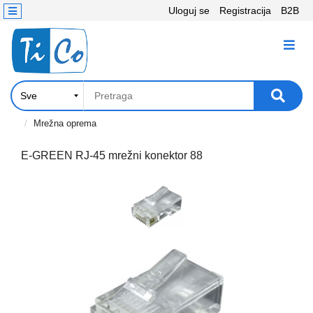
Uloguj se
Registracija
B2B
Kontakt
KATEGORIJE
Računari,
Komponente
Laptop
Mrežna oprema
i
tablet
E-GREEN RJ-45 mrežni konektor 88
Televizori
i
projektori
PC
periferije
Štampači,
Skeneri,