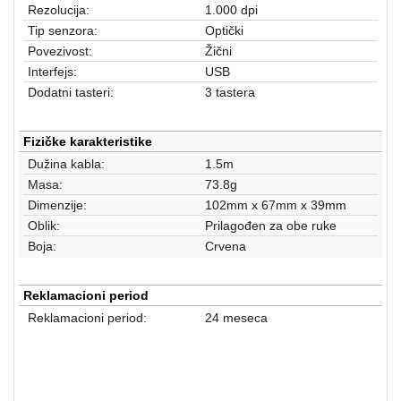
aparati
Rezolucija:
1.000 dpi
Tip senzora:
Optički
Software
Povezivost:
Žični
Interfejs:
USB
Sve
Dodatni tasteri:
3 tastera
kategorije
Fizičke karakteristike
Dužina kabla:
1.5m
Masa:
73.8g
Dimenzije:
102mm x 67mm x 39mm
Oblik:
Prilagođen za obe ruke
Boja:
Crvena
Reklamacioni period
Reklamacioni period:
24 meseca