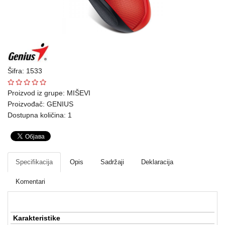
Ploteri
Bela
tehnika
Telefoni
Šifra: 1533
i
oprema
Proizvod iz grupe:
MIŠEVI
Proizvođač:
GENIUS
Mrežna
Dostupna količina: 1
oprema
Gaming
Specifikacija
Opis
Sadržaji
Deklaracija
Fotoaparati
i
Komentari
kamere
Kućni
Karakteristike