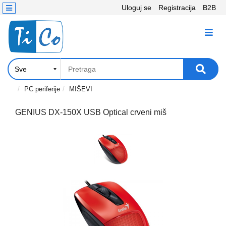
Uloguj se
Registracija
B2B
Kontakt
KATEGORIJE
Računari,
Komponente
Laptop
PC periferije
MIŠEVI
i
tablet
GENIUS DX-150X USB Optical crveni miš
Televizori
i
projektori
PC
periferije
Štampači,
Skeneri,