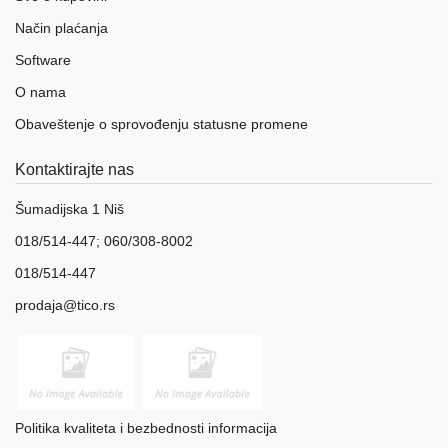
Način plaćanja
Software
O nama
Obaveštenje o sprovođenju statusne promene
Kontaktirajte nas
Šumadijska 1 Niš
018/514-447; 060/308-8002
018/514-447
prodaja@tico.rs
Politika kvaliteta i bezbednosti informacija