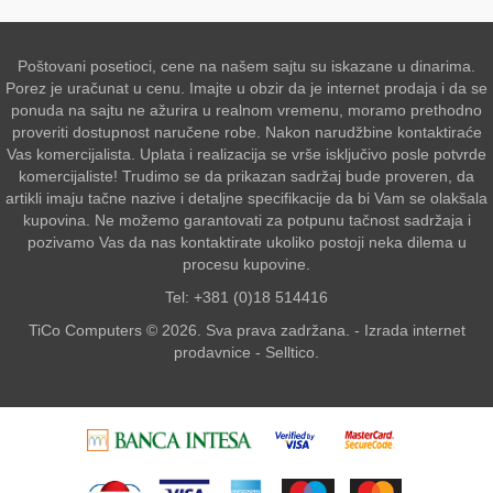
Poštovani posetioci, cene na našem sajtu su iskazane u dinarima.
Porez je uračunat u cenu. Imajte u obzir da je internet prodaja i da se
ponuda na sajtu ne ažurira u realnom vremenu, moramo prethodno
proveriti dostupnost naručene robe. Nakon narudžbine kontaktiraće
Vas komercijalista. Uplata i realizacija se vrše isključivo posle potvrde
komercijaliste! Trudimo se da prikazan sadržaj bude proveren, da
artikli imaju tačne nazive i detaljne specifikacije da bi Vam se olakšala
kupovina. Ne možemo garantovati za potpunu tačnost sadržaja i
pozivamo Vas da nas kontaktirate ukoliko postoji neka dilema u
procesu kupovine.
Tel: +381 (0)18 514416
TiCo Computers © 2026. Sva prava zadržana. -
Izrada internet
prodavnice
-
Selltico.