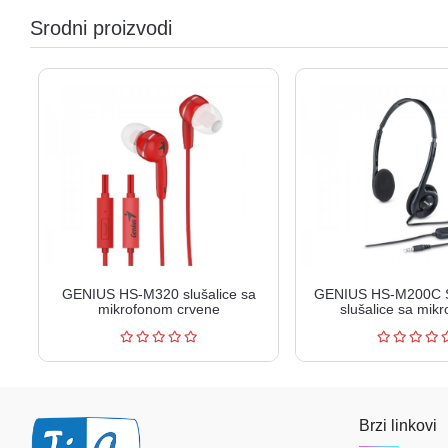
Srodni proizvodi
GENIUS HS-M320 slušalice sa
GENIUS HS-M200C S
mikrofonom crvene
slušalice sa mik
Brzi linkovi