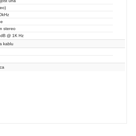
jost uha
reo)
20kHz
ne
m stereo
3dB @ 1K Hz
a kablu
ca