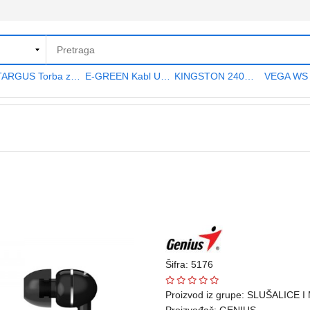
TARGUS Torba za notebook 15.6" TAR300
E-GREEN Kabl USB A - USB A MF (produžni) 5m crni
KINGSTON 240GB 2.5" SATA III SA400S37240G A400 series
Šifra: 5176
Proizvod iz grupe:
SLUŠALICE I
Proizvođač:
GENIUS