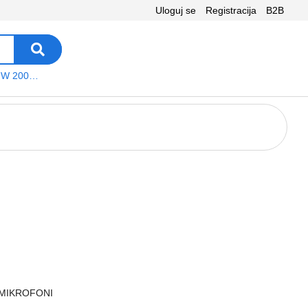
Uloguj se
Registracija
B2B
VEGA WS W 200 platno
 MIKROFONI