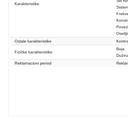
Stil n
Karakteristike
Sistem
Frekve
Konstr
Povezi
Osetlji
Ostale karakteristike
Kontro
Boja:
Fizičke karakteristike
Dužina
Reklamacioni period
Reklam