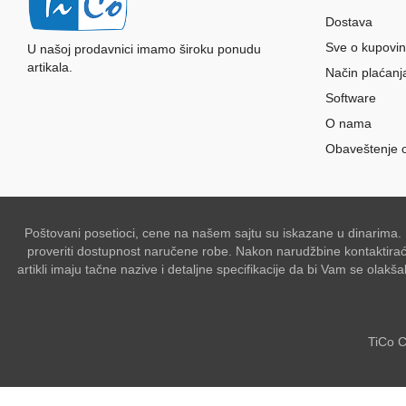
Dostava
Sve o kupovin
U našoj prodavnici imamo široku ponudu
artikala.
Način plaćanj
Software
O nama
Obaveštenje 
Poštovani posetioci, cene na našem sajtu su iskazane u dinarima.
proveriti dostupnost naručene robe. Nakon narudžbine kontaktiraće 
artikli imaju tačne nazive i detaljne specifikacije da bi Vam se ol
TiCo C