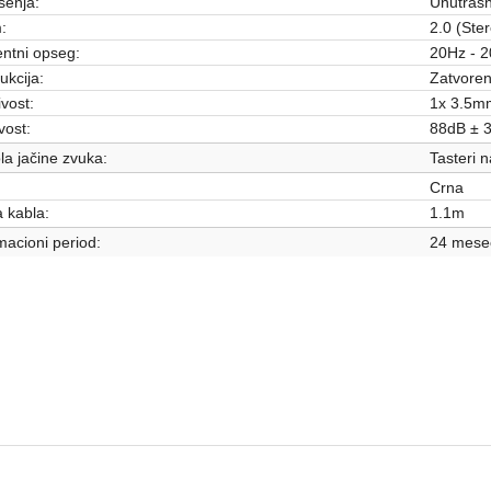
ošenja:
Unutrašn
:
2.0 (Ste
ntni opseg:
20Hz - 
ukcija:
Zatvore
vost:
1x 3.5m
vost:
88dB ± 
la jačine zvuka:
Tasteri n
Crna
 kabla:
1.1m
acioni period:
24 mese
SLUŠALICE I MIKROFONI