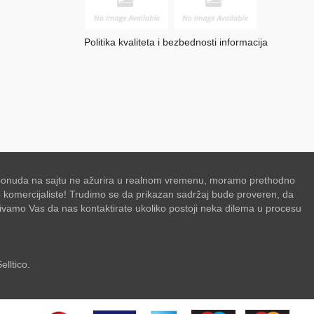
Politika kvaliteta i bezbednosti informacija
se ponuda na sajtu ne ažurira u realnom vremenu, moramo prethodno
de komercijaliste! Trudimo se da prikazan sadržaj bude proveren, da
zivamo Vas da nas kontaktirate ukoliko postoji neka dilema u procesu
elltico.