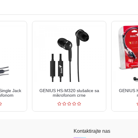
ingle Jack
GENIUS HS-M320 slušalice sa
GENIUS H
rofonom
mikrofonom crne
Kontaktirajte nas