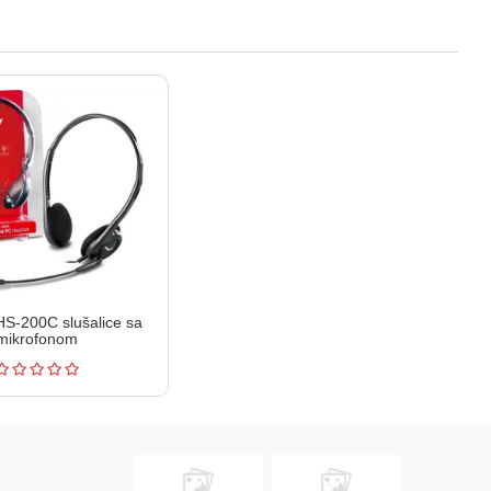
S-200C slušalice sa
mikrofonom