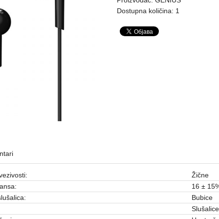
Dostupna količina: 1
tari
vezivosti:
Žične
ansa:
16 ± 15
lušalica:
Bubice
Slušalic