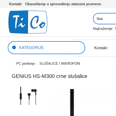
Kontakt
Obaveštenje o sprovođenju statusne promene
Najtraženije:
KATEGORIJE
Kontakt
PC periferije
SLUŠALICE I MIKROFONI
GENIUS HS-M300 crne slušalice