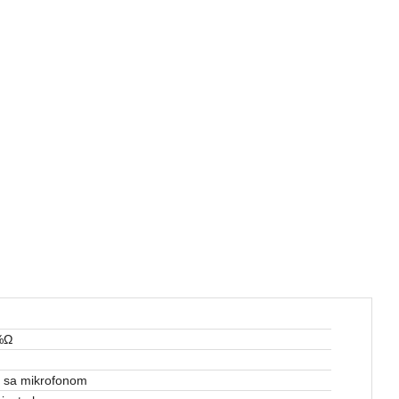
%Ω
e sa mikrofonom