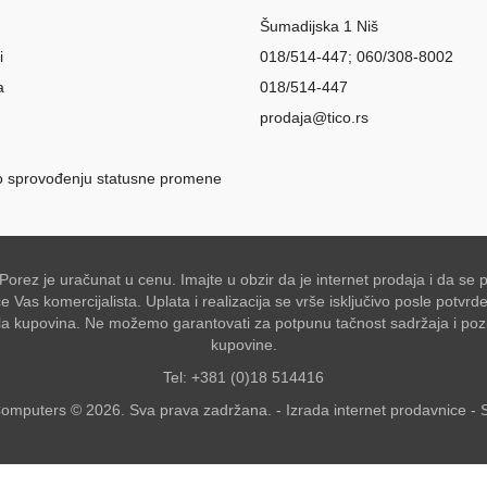
Šumadijska 1 Niš
i
018/514-447; 060/308-8002
a
018/514-447
prodaja@tico.rs
o sprovođenju statusne promene
 Porez je uračunat u cenu. Imajte u obzir da je internet prodaja i da 
Vas komercijalista. Uplata i realizacija se vrše isključivo posle potvr
akšala kupovina. Ne možemo garantovati za potpunu tačnost sadržaja i po
kupovine.
Tel: +381 (0)18 514416
omputers © 2026. Sva prava zadržana. -
Izrada internet prodavnice
-
S