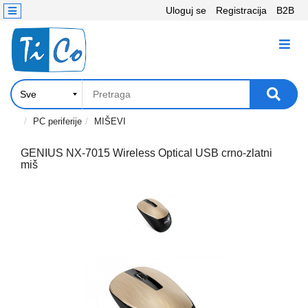
Uloguj se
Registracija
B2B
Kontakt
KATEGORIJE
Računari,
Komponente
Laptop
PC periferije
MIŠEVI
i
tablet
GENIUS NX-7015 Wireless Optical USB crno-zlatni
miš
Televizori
i
projektori
PC
periferije
Štampači,
Skeneri,