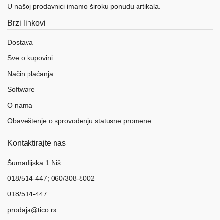
U našoj prodavnici imamo široku ponudu artikala.
Brzi linkovi
Dostava
Sve o kupovini
Način plaćanja
Software
O nama
Obaveštenje o sprovođenju statusne promene
Kontaktirajte nas
Šumadijska 1 Niš
018/514-447; 060/308-8002
018/514-447
prodaja@tico.rs