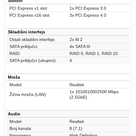
Slotovi
PCI Express x1 slot:
1x PCI Express 3.0
PCI Express x16 slot:
3x PCI Express 4.0
Skladišni interfejs
Ostali skladišni interfejs:
2x M.2
SATA priključci:
4x SATA III
RAID:
RAID 0, RAID 1, RAID 10
SATA priključci (ukupno):
4
Mreža
Model:
Realtek
1x 1010010002500 Mbps
Žična mreža (LAN):
(2.5GbE)
Audio
Model:
Realtek
Broj kanala:
8 (7.1)
Napomena:
High Definition