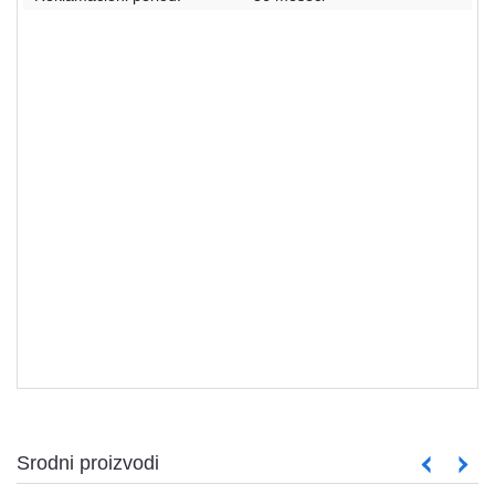
Matične ploče
Srodni proizvodi