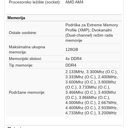
aparati
Procesorsko ležište (socket):
AMD AM4
Software
Memorija
Sve
Podrška za Extreme Memory
Profile (XMP), Dvokanalni
kategorije
Ostale osobine:
(Dual-channel) režim rada
memorije
Maksimalna ukupna
128GB
memorija:
Memorijski slotovi:
4x DDR4
Tip memorije:
DDR4
2.133MHz, 3.300Mhz (O.C.),
3.333Mhz (O.C.), 2.400MHz,
3.600Mhz (O.C.), 3.800Mhz
(O.C.), 3.733Mhz (O.C.),
Podržane memorije:
3.466Mhz (O.C.), 3.400Mhz
(O.C.), 3.866Mhz (O.C.),
4.000Mhz (O.C.), 2.667MHz,
4.400Mhz (O.C.), 2.933MHz,
4.733Mhz (O.C.), 3.200MHz