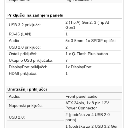
Priključci na zadnjem panelu
2 (Tip A) Gen2, 3 (Tip A)
USB 3.2 priključci:
Gen1
RJ-45 (LAN):
1
Audio:
5x 3.5mm, 1x SPDIF optički
USB 2.0 priključci:
2
Ostali priključci:
1 x Q-Flash Plus button
Ukupno USB priključaka:
7
DisplayPort priključci:
1x DisplayPort
HDMI priključci:
1
Unutrašnji priključci
Audio:
Front panel audio
ATX 24pin, 1x 8 pin 12V
Naponski priključci:
Power Connector
2 (podrška za 4 USB 2.0
USB 2.0:
porta)
1 (podrška za 2 USB 3.2 Gen