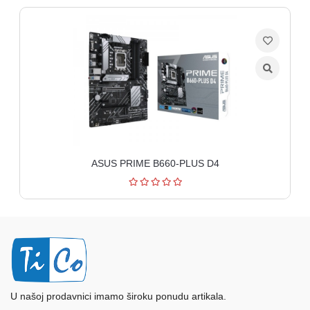
PLUS D4
GIGABYTE H610I DDR4 re
U našoj prodavnici imamo široku ponudu artikala.