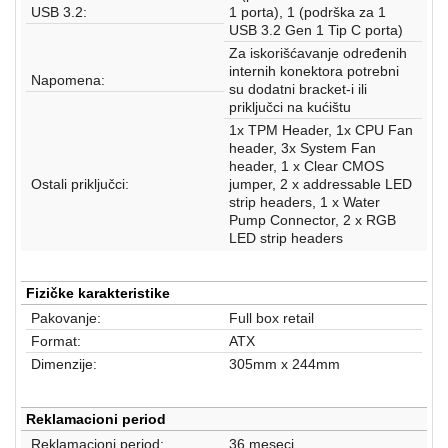
USB 3.2:
1 porta), 1 (podrška za 1
USB 3.2 Gen 1 Tip C porta)
Za iskorišćavanje određenih
internih konektora potrebni
Napomena:
su dodatni bracket-i ili
priključci na kućištu
1x TPM Header, 1x CPU Fan
header, 3x System Fan
header, 1 x Clear CMOS
Ostali priključci:
jumper, 2 x addressable LED
strip headers, 1 x Water
Pump Connector, 2 x RGB
LED strip headers
Fizičke karakteristike
Pakovanje:
Full box retail
Format:
ATX
Dimenzije:
305mm x 244mm
Reklamacioni period
Reklamacioni period:
36 meseci