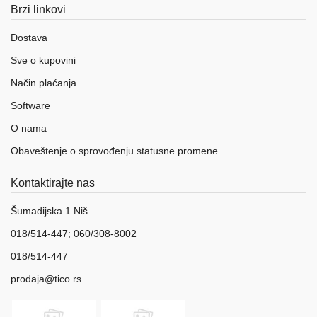
Brzi linkovi
Dostava
Sve o kupovini
Način plaćanja
Software
O nama
Obaveštenje o sprovođenju statusne promene
Kontaktirajte nas
Šumadijska 1 Niš
018/514-447; 060/308-8002
018/514-447
prodaja@tico.rs