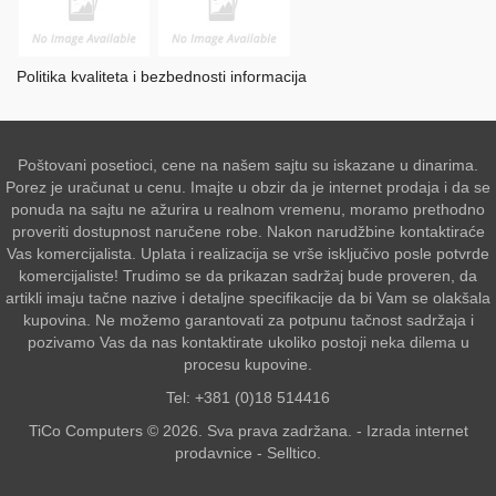
Politika kvaliteta i bezbednosti informacija
Poštovani posetioci, cene na našem sajtu su iskazane u dinarima.
Porez je uračunat u cenu. Imajte u obzir da je internet prodaja i da se
ponuda na sajtu ne ažurira u realnom vremenu, moramo prethodno
proveriti dostupnost naručene robe. Nakon narudžbine kontaktiraće
Vas komercijalista. Uplata i realizacija se vrše isključivo posle potvrde
komercijaliste! Trudimo se da prikazan sadržaj bude proveren, da
artikli imaju tačne nazive i detaljne specifikacije da bi Vam se olakšala
kupovina. Ne možemo garantovati za potpunu tačnost sadržaja i
pozivamo Vas da nas kontaktirate ukoliko postoji neka dilema u
procesu kupovine.
Tel: +381 (0)18 514416
TiCo Computers © 2026. Sva prava zadržana. -
Izrada internet
prodavnice
-
Selltico.