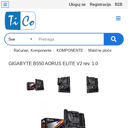
Uloguj se
Registracija
B2B
Kontakt
KATEGORIJE
Računari,
Komponente
Laptop
Računari, Komponente
KOMPONENTE
Matične ploče
i
tablet
GIGABYTE B550 AORUS ELITE V2 rev. 1.0
Televizori
i
projektori
PC
periferije
Štampači,
Skeneri,