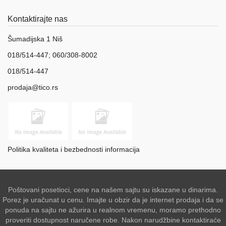
Kontaktirajte nas
Šumadijska 1 Niš
018/514-447; 060/308-8002
018/514-447
prodaja@tico.rs
Politika kvaliteta i bezbednosti informacija
Poštovani posetioci, cene na našem sajtu su iskazane u dinarima.
Porez je uračunat u cenu. Imajte u obzir da je internet prodaja i da se
ponuda na sajtu ne ažurira u realnom vremenu, moramo prethodno
proveriti dostupnost naručene robe. Nakon narudžbine kontaktiraće