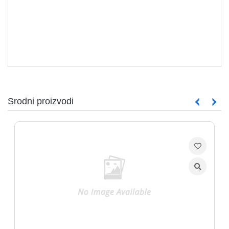
aparati
Software
Sve
kategorije
Srodni proizvodi