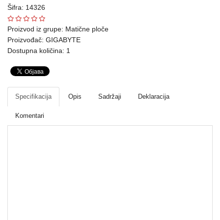
Šifra: 14326
Ploteri
Proizvod iz grupe:
Matične ploče
Bela
Proizvođač:
GIGABYTE
tehnika
Dostupna količina: 1
Telefoni
i
oprema
Specifikacija
Opis
Sadržaji
Deklaracija
Mrežna
Komentari
oprema
Gaming
Fotoaparati
Matične ploče
i
kamere
Kućni