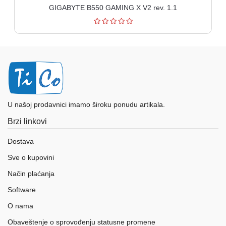
GIGABYTE B550 GAMING X V2 rev. 1.1
U našoj prodavnici imamo široku ponudu artikala.
Brzi linkovi
Dostava
Sve o kupovini
Način plaćanja
Software
O nama
Obaveštenje o sprovođenju statusne promene