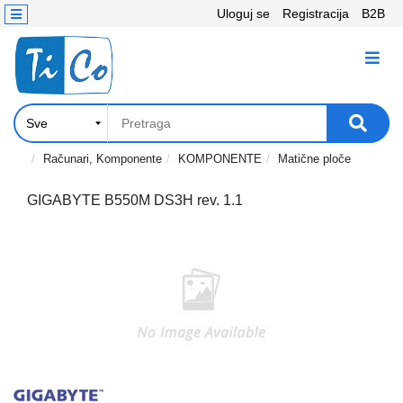
Uloguj se
Registracija
B2B
Kontakt
KATEGORIJE
Računari,
Komponente
Laptop
Računari, Komponente
KOMPONENTE
Matične ploče
i
tablet
GIGABYTE B550M DS3H rev. 1.1
Televizori
i
projektori
PC
periferije
Štampači,
Skeneri,