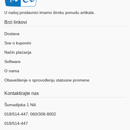
U našoj prodavnici imamo široku ponudu artikala.
Brzi linkovi
Dostava
Sve o kupovini
Način plaćanja
Software
O nama
Obaveštenje o sprovođenju statusne promene
Kontaktirajte nas
Šumadijska 1 Niš
018/514-447; 060/308-8002
018/514-447