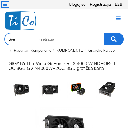
Uloguj se
Registracija
B2B
Kontakt
KATEGORIJE
Računari,
Komponente
Laptop
Računari, Komponente
KOMPONENTE
Grafičke kartice
i
tablet
GIGABYTE nVidia GeForce RTX 4060 WINDFORCE
OC 8GB GV-N4060WF2OC-8GD grafička karta
Televizori
i
projektori
PC
periferije
Štampači,
Skeneri,