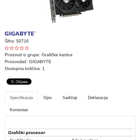
Ploteri
Bela
tehnika
Šifra: 50716
Telefoni
i
Proizvod iz grupe:
Grafičke kartice
oprema
Proizvođač:
GIGABYTE
Dostupna količina: 1
Mrežna
oprema
Gaming
Specifikacija
Opis
Sadržaji
Deklaracija
Fotoaparati
Komentari
i
kamere
Grafički procesor
Kućni