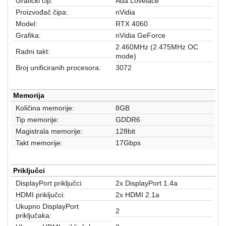
Grafički čip:
Ada Lovelace
aparati
Proizvođač čipa:
nVidia
Software
Model:
RTX 4060
Grafika:
nVidia GeForce
Sve
2.460MHz (2.475MHz OC
Radni takt:
mode)
kategorije
Broj unificiranih procesora:
3072
Memorija
Količina memorije:
8GB
Tip memorije:
GDDR6
Magistrala memorije:
128bit
Takt memorije:
17Gbps
Priključci
DisplayPort priključci:
2x DisplayPort 1.4a
HDMI priključci:
2x HDMI 2.1a
Ukupno DisplayPort
2
priključaka: