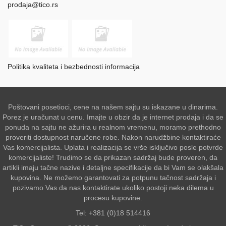
prodaja@tico.rs
Politika kvaliteta i bezbednosti informacija
Poštovani posetioci, cene na našem sajtu su iskazane u dinarima.
Porez je uračunat u cenu. Imajte u obzir da je internet prodaja i da se
ponuda na sajtu ne ažurira u realnom vremenu, moramo prethodno
proveriti dostupnost naručene robe. Nakon narudžbine kontaktiraće
Vas komercijalista. Uplata i realizacija se vrše isključivo posle potvrde
komercijaliste! Trudimo se da prikazan sadržaj bude proveren, da
artikli imaju tačne nazive i detaljne specifikacije da bi Vam se olakšala
kupovina. Ne možemo garantovati za potpunu tačnost sadržaja i
pozivamo Vas da nas kontaktirate ukoliko postoji neka dilema u
procesu kupovine.
Tel: +381 (0)18 514416