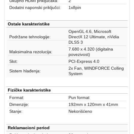
Ukupno HDMI priključaka:
2
Dodatni naponski priključci:
1x8pin
Ostale karakteristike
OpenGL 4.6, Microsoft
Podržane tehnologije:
DirectX 12 Ultimate, nVidia
DLSS 3
7.680 x 4.320 (digitalna
Maksimalna rezolucija:
povezivost)
Slot:
PCI-Express 4.0
2x Fan, WINDFORCE Colling
Sistem hlađenja:
System
Fizičke karakteristike
Format:
Pun format
Dimenzije:
192mm x 120mm x 41mm
Stanje:
Nekorišćeno
Reklamacioni period