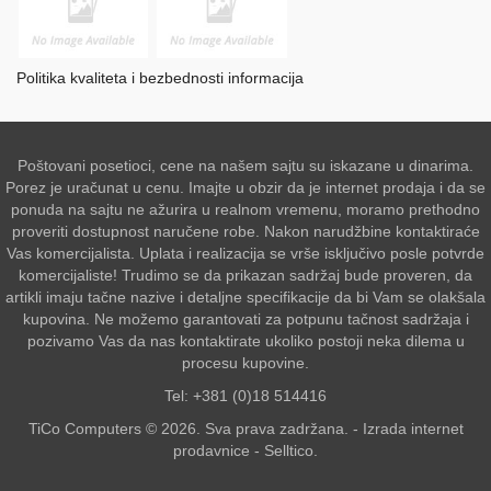
Politika kvaliteta i bezbednosti informacija
Poštovani posetioci, cene na našem sajtu su iskazane u dinarima.
Porez je uračunat u cenu. Imajte u obzir da je internet prodaja i da se
ponuda na sajtu ne ažurira u realnom vremenu, moramo prethodno
proveriti dostupnost naručene robe. Nakon narudžbine kontaktiraće
Vas komercijalista. Uplata i realizacija se vrše isključivo posle potvrde
komercijaliste! Trudimo se da prikazan sadržaj bude proveren, da
artikli imaju tačne nazive i detaljne specifikacije da bi Vam se olakšala
kupovina. Ne možemo garantovati za potpunu tačnost sadržaja i
pozivamo Vas da nas kontaktirate ukoliko postoji neka dilema u
procesu kupovine.
Tel: +381 (0)18 514416
TiCo Computers © 2026. Sva prava zadržana. -
Izrada internet
prodavnice
-
Selltico.