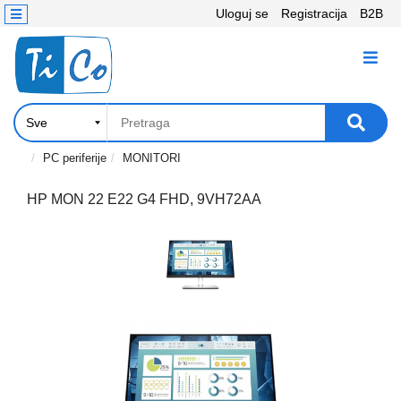
Uloguj se
Registracija
B2B
Kontakt
KATEGORIJE
Računari,
Komponente
Laptop
PC periferije
MONITORI
i
tablet
HP MON 22 E22 G4 FHD, 9VH72AA
Televizori
i
projektori
PC
periferije
Štampači,
Skeneri,