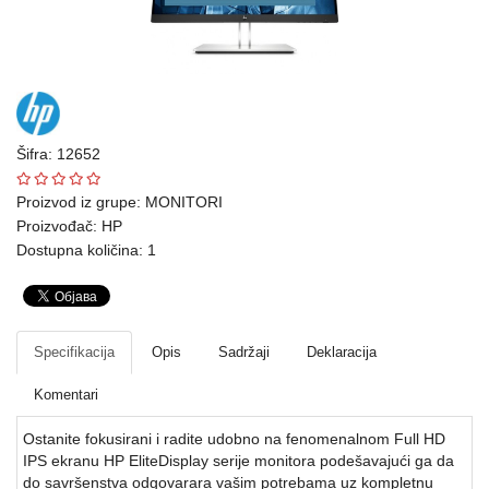
Ploteri
Bela
tehnika
Telefoni
Šifra: 12652
i
oprema
Proizvod iz grupe:
MONITORI
Proizvođač:
HP
Mrežna
Dostupna količina: 1
oprema
Gaming
Specifikacija
Opis
Sadržaji
Deklaracija
Fotoaparati
i
Komentari
kamere
Ostanite fokusirani i radite udobno na fenomenalnom Full HD
IPS ekranu HP EliteDisplay serije monitora podešavajući ga da
Kućni
do savršenstva odgovarara vašim potrebama uz kompletnu