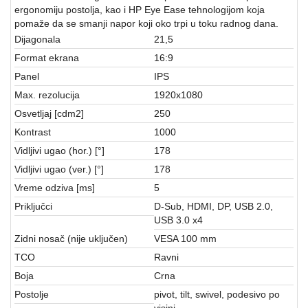
aparati
ergonomiju postolja, kao i HP Eye Ease tehnologijom koja
pomaže da se smanji napor koji oko trpi u toku radnog dana.
Software
Dijagonala
21,5
Format ekrana
16:9
Sve
Panel
IPS
kategorije
Max. rezolucija
1920x1080
Osvetljaj [cdm2]
250
Kontrast
1000
Vidljivi ugao (hor.) [°]
178
Vidljivi ugao (ver.) [°]
178
Vreme odziva [ms]
5
Priključci
D-Sub, HDMI, DP, USB 2.0,
USB 3.0 x4
Zidni nosač (nije uključen)
VESA 100 mm
TCO
Ravni
Boja
Crna
Postolje
pivot, tilt, swivel, podesivo po
visini