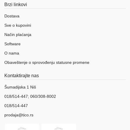
Brzi linkovi
Dostava
Sve o kupovini
Način plaćanja
Software
O nama
Obaveštenje o sprovođenju statusne promene
Kontaktirajte nas
Šumadijska 1 Niš
018/514-447; 060/308-8002
018/514-447
prodaja@tico.rs