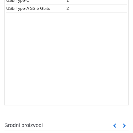
USB Type-C
1
USB Type-A SS 5 Gbits
2
Laptop
Srodni proizvodi