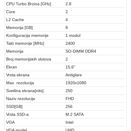
aparati
CPU Turbo Brzina [GHz]
2.8
Core
2
Software
L2 Cache
4
Sve
Memorija [GB]
8
kategorije
Konfiguracija memorije
1 modul
Takt memorije [MHz]
2400
Memorija
SO-DIMM DDR4
Broj memorijskih slotova
2
Ekran
15,6"
Vrsta ekrana
Antiglare
Max. rezolucija
1920x1080
Svetlina ekrana[nits]
250
Naziv rezolucije
FHD
SSD[GB]
256
Vrsta SSD-a
M.2 SATA
VGA
Intel
VGA model
UHD