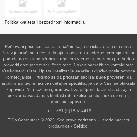
Politika kvaliteta i bezbednosti informacija
Poštovani posetioci, cene na našem sajtu su iskazane u dinarima.
Porez je uračunat u cenu. Imajte u obzir da je internet prodaja i da se
ponuda na sajtu ne ažurira u realnom vremenu, moramo prethodno
proveriti dostupnost naručene robe. Nakon narudžbine kontaktiraće
Vas komercijalista. Uplata i realizacija se vrše isključivo posle potvrde
komercijaliste! Trudimo se da prikazan sadržaj bude proveren, da
artikli imaju tačne nazive i detaljne specifikacije da bi Vam se olakšala
kupovina. Ne možemo garantovati za potpunu tačnost sadržaja i
pozivamo Vas da nas kontaktirate ukoliko postoji neka dilema u
procesu kupovine.
Tel: +381 (0)18 514416
TiCo Computers © 2026. Sva prava zadržana. -
Izrada internet
prodavnice
-
Selltico.