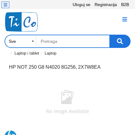
Uloguj se
Registracija
B2B
Kontakt
KATEGORIJE
Računari,
Komponente
Laptop
Laptop i tablet
Laptop
i
tablet
HP NOT 250 G8 N4020 8G256, 2X7W8EA
Televizori
i
projektori
PC
periferije
Štampači,
Skeneri,