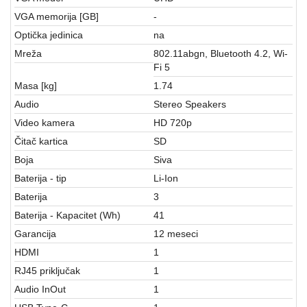
VGA memorija [GB]
-
Optička jedinica
na
Mreža
802.11abgn, Bluetooth 4.2, Wi-
Fi 5
Masa [kg]
1.74
Audio
Stereo Speakers
Video kamera
HD 720p
Čitač kartica
SD
Boja
Siva
Baterija - tip
Li-Ion
Baterija
3
Baterija - Kapacitet (Wh)
41
Garancija
12 meseci
HDMI
1
RJ45 priključak
1
Audio InOut
1