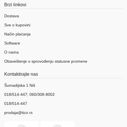
Brzi linkovi
Dostava
Sve o kupovini
Način plaćanja
Software
O nama
Obaveštenje o sprovođenju statusne promene
Kontaktirajte nas
Šumadijska 1 Niš
018/514-447; 060/308-8002
018/514-447
prodaja@tico.rs