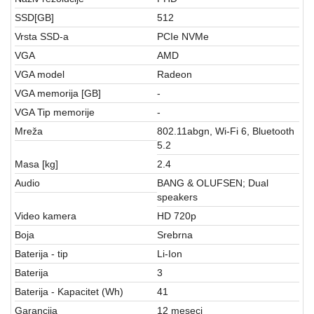
SSD[GB]
512
Vrsta SSD-a
PCIe NVMe
VGA
AMD
VGA model
Radeon
VGA memorija [GB]
-
VGA Tip memorije
-
Mreža
802.11abgn, Wi-Fi 6, Bluetooth
5.2
Masa [kg]
2.4
Audio
BANG & OLUFSEN; Dual
speakers
Video kamera
HD 720p
Boja
Srebrna
Baterija - tip
Li-Ion
Baterija
3
Baterija - Kapacitet (Wh)
41
Garancija
12 meseci