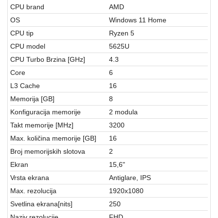
aparati
CPU brand
AMD
OS
Windows 11 Home
Software
CPU tip
Ryzen 5
Sve
CPU model
5625U
kategorije
CPU Turbo Brzina [GHz]
4.3
Core
6
L3 Cache
16
Memorija [GB]
8
Konfiguracija memorije
2 modula
Takt memorije [MHz]
3200
Max. količina memorije [GB]
16
Broj memorijskih slotova
2
Ekran
15,6"
Vrsta ekrana
Antiglare, IPS
Max. rezolucija
1920x1080
Svetlina ekrana[nits]
250
Naziv rezolucije
FHD