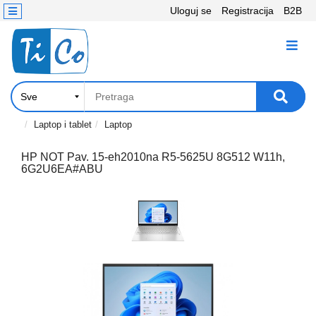
Uloguj se
Registracija
B2B
Kontakt
KATEGORIJE
Računari,
Komponente
Laptop
Laptop i tablet
Laptop
i
tablet
HP NOT Pav. 15-eh2010na R5-5625U 8G512 W11h,
6G2U6EA#ABU
Televizori
i
projektori
PC
periferije
Štampači,
Skeneri,