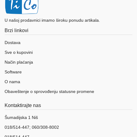
U našoj prodavnici imamo široku ponudu artikala.
Brzi linkovi
Dostava
Sve o kupovini
Način plaćanja
Software
O nama
Obaveštenje o sprovođenju statusne promene
Kontaktirajte nas
Šumadijska 1 Niš
018/514-447; 060/308-8002
018/514-447