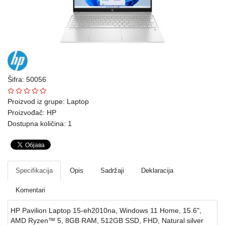
Ploteri
Bela
tehnika
Telefoni
i
Šifra: 50056
oprema
Proizvod iz grupe:
Laptop
Proizvođač:
HP
Mrežna
Dostupna količina: 1
oprema
Gaming
Fotoaparati
Specifikacija
Opis
Sadržaji
Deklaracija
i
Komentari
kamere
HP Pavilion Laptop 15-eh2010na, Windows 11 Home, 15.6",
Kućni
AMD Ryzen™ 5, 8GB RAM, 512GB SSD, FHD, Natural silver