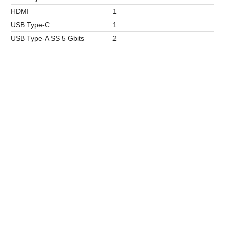
HDMI
1
USB Type-C
1
USB Type-A SS 5 Gbits
2
Laptop