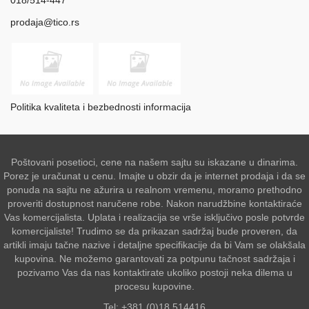
prodaja@tico.rs
Politika kvaliteta i bezbednosti informacija
Poštovani posetioci, cene na našem sajtu su iskazane u dinarima.
Porez je uračunat u cenu. Imajte u obzir da je internet prodaja i da se
ponuda na sajtu ne ažurira u realnom vremenu, moramo prethodno
proveriti dostupnost naručene robe. Nakon narudžbine kontaktiraće
Vas komercijalista. Uplata i realizacija se vrše isključivo posle potvrde
komercijaliste! Trudimo se da prikazan sadržaj bude proveren, da
artikli imaju tačne nazive i detaljne specifikacije da bi Vam se olakšala
kupovina. Ne možemo garantovati za potpunu tačnost sadržaja i
pozivamo Vas da nas kontaktirate ukoliko postoji neka dilema u
procesu kupovine.
Tel: +381 (0)18 514416