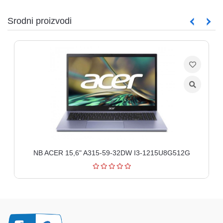
Srodni proizvodi
NB ACER 15,6" A315-59-32DW I3-1215U8G512G