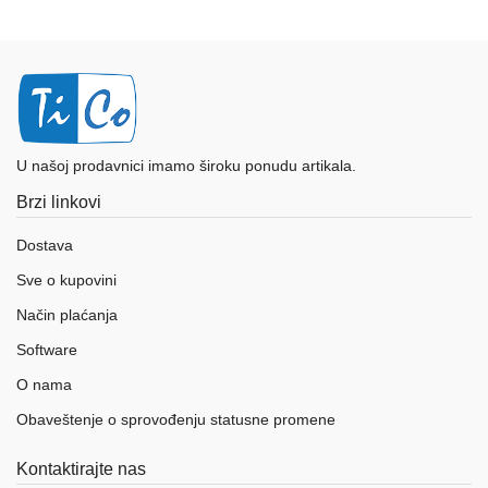
U našoj prodavnici imamo široku ponudu artikala.
Brzi linkovi
Dostava
Sve o kupovini
Način plaćanja
Software
O nama
Obaveštenje o sprovođenju statusne promene
Kontaktirajte nas