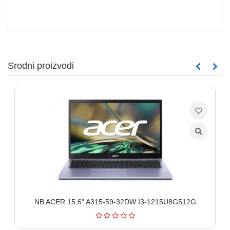
Srodni proizvodi
NB ACER 15,6" A315-59-32DW I3-1215U8G512G