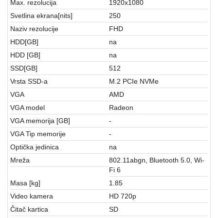
Max. rezolucija
1920x1080
Svetlina ekrana[nits]
250
Naziv rezolucije
FHD
HDD[GB]
na
HDD [GB]
na
SSD[GB]
512
Vrsta SSD-a
M.2 PCIe NVMe
VGA
AMD
VGA model
Radeon
VGA memorija [GB]
-
VGA Tip memorije
-
Optička jedinica
na
Mreža
802.11abgn, Bluetooth 5.0, Wi-
Fi 6
Masa [kg]
1.85
Video kamera
HD 720p
Čitač kartica
SD