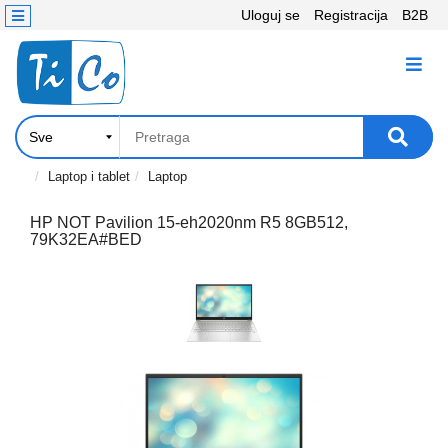
Uloguj se
Registracija
B2B
Kontakt
KATEGORIJE
Računari,
Komponente
Laptop
Laptop i tablet
Laptop
i
tablet
HP NOT Pavilion 15-eh2020nm R5 8GB512,
79K32EA#BED
Televizori
i
projektori
PC
periferije
Štampači,
Skeneri,