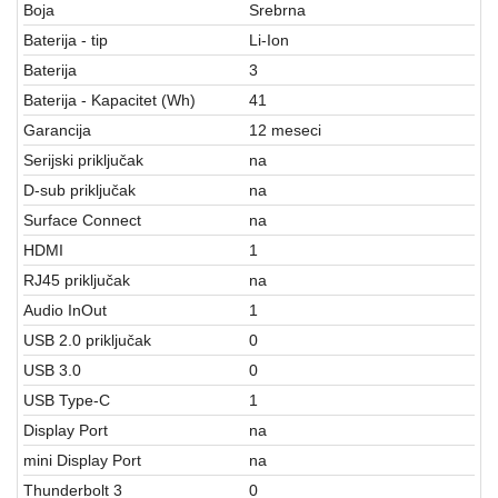
Boja
Srebrna
Baterija - tip
Li-Ion
Baterija
3
Baterija - Kapacitet (Wh)
41
Garancija
12 meseci
Serijski priključak
na
D-sub priključak
na
Surface Connect
na
HDMI
1
RJ45 priključak
na
Audio InOut
1
USB 2.0 priključak
0
USB 3.0
0
USB Type-C
1
Display Port
na
mini Display Port
na
Thunderbolt 3
0