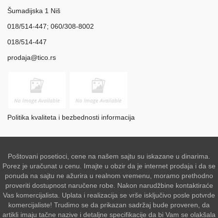
Šumadijska 1 Niš
018/514-447; 060/308-8002
018/514-447
prodaja@tico.rs
Politika kvaliteta i bezbednosti informacija
Poštovani posetioci, cene na našem sajtu su iskazane u dinarima.
Porez je uračunat u cenu. Imajte u obzir da je internet prodaja i da se
ponuda na sajtu ne ažurira u realnom vremenu, moramo prethodno
proveriti dostupnost naručene robe. Nakon narudžbine kontaktiraće
Vas komercijalista. Uplata i realizacija se vrše isključivo posle potvrde
komercijaliste! Trudimo se da prikazan sadržaj bude proveren, da
artikli imaju tačne nazive i detaljne specifikacije da bi Vam se olakšala