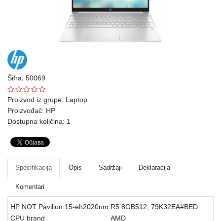
Ploteri
Bela
tehnika
Telefoni
i
Šifra: 50069
oprema
Proizvod iz grupe:
Laptop
Proizvođač:
HP
Mrežna
Dostupna količina: 1
oprema
Gaming
Fotoaparati
Specifikacija
Opis
Sadržaji
Deklaracija
i
Komentari
kamere
HP NOT Pavilion 15-eh2020nm R5 8GB512, 79K32EA#BED
Kućni
CPU brand
AMD