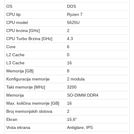
aparati
OS
DOS
Software
CPU tip
Ryzen 7
CPU model
5625U
Sve
CPU brzina [GHz]
2
kategorije
CPU Turbo Brzina [GHz]
4.3
Core
6
L2 Cache
0
L3 Cache
16
Memorija [GB]
8
Konfiguracija memorije
2 modula
Takt memorije [MHz]
3200
Memorija
SO-DIMM DDR4
Max. količina memorije [GB]
16
Broj memorijskih slotova
2
Ekran
15,6"
Vrsta ekrana
Antiglare, IPS