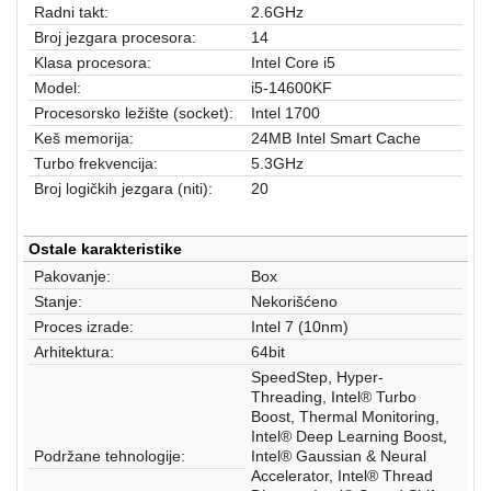
aparati
Radni takt:
2.6GHz
Broj jezgara procesora:
14
Software
Klasa procesora:
Intel Core i5
Model:
i5-14600KF
Sve
Procesorsko ležište (socket):
Intel 1700
kategorije
Keš memorija:
24MB Intel Smart Cache
Turbo frekvencija:
5.3GHz
Broj logičkih jezgara (niti):
20
Ostale karakteristike
Pakovanje:
Box
Stanje:
Nekorišćeno
Proces izrade:
Intel 7 (10nm)
Arhitektura:
64bit
SpeedStep, Hyper-
Threading, Intel® Turbo
Boost, Thermal Monitoring,
Intel® Deep Learning Boost,
Podržane tehnologije:
Intel® Gaussian & Neural
Accelerator, Intel® Thread