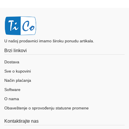
U našoj prodavnici imamo široku ponudu artikala.
Brzi linkovi
Dostava
Sve o kupovini
Način plaćanja
Software
O nama
Obaveštenje o sprovođenju statusne promene
Kontaktirajte nas