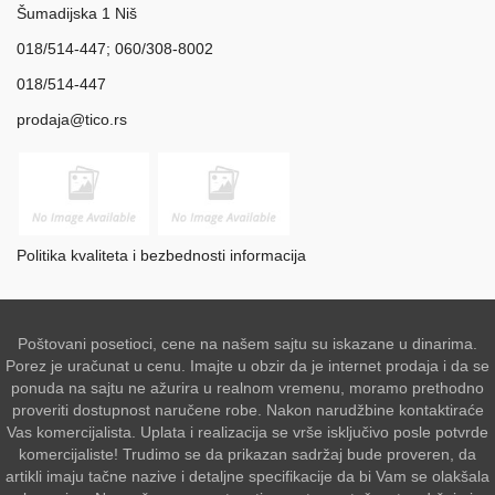
Šumadijska 1 Niš
018/514-447; 060/308-8002
018/514-447
prodaja@tico.rs
Politika kvaliteta i bezbednosti informacija
Poštovani posetioci, cene na našem sajtu su iskazane u dinarima.
Porez je uračunat u cenu. Imajte u obzir da je internet prodaja i da se
ponuda na sajtu ne ažurira u realnom vremenu, moramo prethodno
proveriti dostupnost naručene robe. Nakon narudžbine kontaktiraće
Vas komercijalista. Uplata i realizacija se vrše isključivo posle potvrde
komercijaliste! Trudimo se da prikazan sadržaj bude proveren, da
artikli imaju tačne nazive i detaljne specifikacije da bi Vam se olakšala