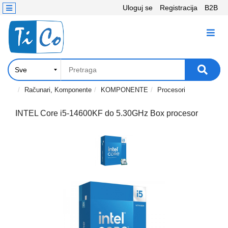
Uloguj se
Registracija
B2B
Kontakt
KATEGORIJE
Računari,
Komponente
Laptop
Računari, Komponente
KOMPONENTE
Procesori
i
tablet
INTEL Core i5-14600KF do 5.30GHz Box procesor
Televizori
i
projektori
PC
periferije
Štampači,
Skeneri,