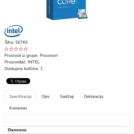
Ploteri
Bela
tehnika
Telefoni
Šifra: 50769
i
oprema
Proizvod iz grupe:
Procesori
Proizvođač:
INTEL
Mrežna
Dostupna količina: 1
oprema
Gaming
Specifikacija
Opis
Sadržaji
Deklaracija
Fotoaparati
i
Komentari
kamere
Kućni
Osnovno