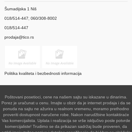
Šumadijska 1 Niš
018/514-447; 060/308-8002
018/514-447
prodaja@tico.rs
Politika kvaliteta i bezbednosti informacija
Poštovani posetioci, cene na našem sajtu su iskazane u dinarima.
Porez je uračunat u cenu. Imajte u obzir da je internet prodaja i da se
ponuda na sajtu ne ažurira u realnom vremenu, moramo prethodno
proveriti dostupnost naručene robe. Nakon narudžbine kontaktiraće
Vas komercijalista. Uplata i realizacija se vrše isključivo posle potvrde
komercijaliste! Trudimo se da prikazan sadržaj bude proveren, da