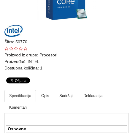
Ploteri
Bela
tehnika
Telefoni
Šifra: 50770
i
oprema
Proizvod iz grupe:
Procesori
Proizvođač:
INTEL
Mrežna
Dostupna količina: 1
oprema
Gaming
Specifikacija
Opis
Sadržaji
Deklaracija
Fotoaparati
i
Komentari
kamere
Kućni
Osnovno