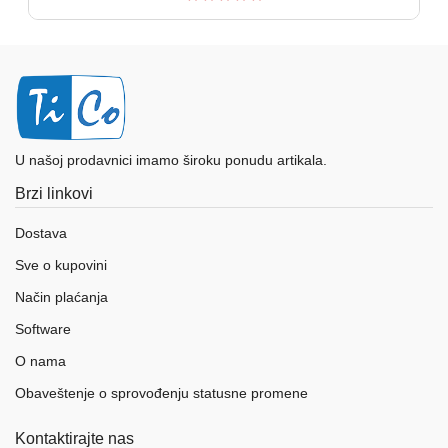
U našoj prodavnici imamo široku ponudu artikala.
Brzi linkovi
Dostava
Sve o kupovini
Način plaćanja
Software
O nama
Obaveštenje o sprovođenju statusne promene
Kontaktirajte nas