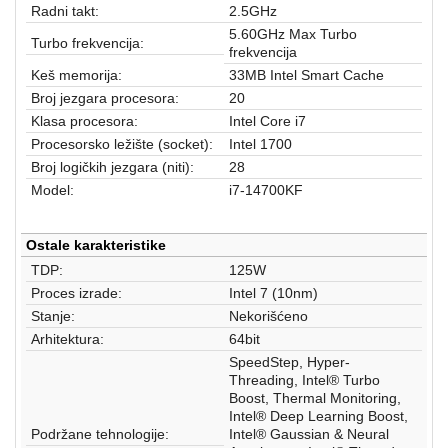
aparati
Radni takt:
2.5GHz
5.60GHz Max Turbo
Turbo frekvencija:
Software
frekvencija
Keš memorija:
33MB Intel Smart Cache
Sve
Broj jezgara procesora:
20
kategorije
Klasa procesora:
Intel Core i7
Procesorsko ležište (socket):
Intel 1700
Broj logičkih jezgara (niti):
28
Model:
i7-14700KF
Ostale karakteristike
TDP:
125W
Proces izrade:
Intel 7 (10nm)
Stanje:
Nekorišćeno
Arhitektura:
64bit
SpeedStep, Hyper-
Threading, Intel® Turbo
Boost, Thermal Monitoring,
Intel® Deep Learning Boost,
Podržane tehnologije:
Intel® Gaussian & Neural