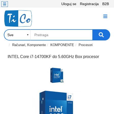
Uloguj se
Registracija
B2B
Kontakt
KATEGORIJE
Računari,
Komponente
Laptop
Računari, Komponente
KOMPONENTE
Procesori
i
tablet
INTEL Core i7-14700KF do 5.60GHz Box procesor
Televizori
i
projektori
PC
periferije
Štampači,
Skeneri,