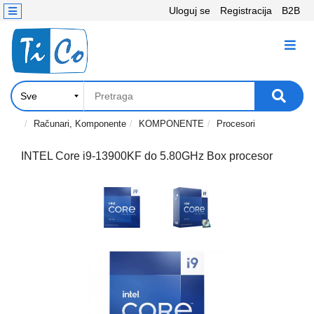
Uloguj se
Registracija
B2B
Kontakt
KATEGORIJE
Računari,
Komponente
Laptop
Računari, Komponente
KOMPONENTE
Procesori
i
tablet
INTEL Core i9-13900KF do 5.80GHz Box procesor
Televizori
i
projektori
PC
periferije
Štampači,
Skeneri,