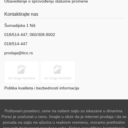
Obaveštenje o sprovođenju statusne promene
Kontaktirajte nas
Šumadijska 1 Niš
018/514-447; 060/308-8002
018/514-447
prodaja@tico.rs
Politika kvaliteta i bezbednosti informacija
Poštovani posetioci, cene na našem sajtu su iskazane u dinarima.
Porez je uračunat u cenu. Imajte u obzir da je internet prodaja i da se
ponuda na sajtu ne ažurira u realnom vremenu, moramo prethodno
proveriti dostupnost naručene robe. Nakon narudžbine kontaktiraće