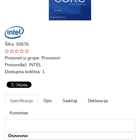
Ploteri
Bela
tehnika
Telefoni
Šifra: 50676
i
oprema
Proizvod iz grupe:
Procesori
Proizvođač:
INTEL
Mrežna
Dostupna količina: 1
oprema
Gaming
Specifikacija
Opis
Sadržaji
Deklaracija
Fotoaparati
i
Komentari
kamere
Kućni
Osnovno