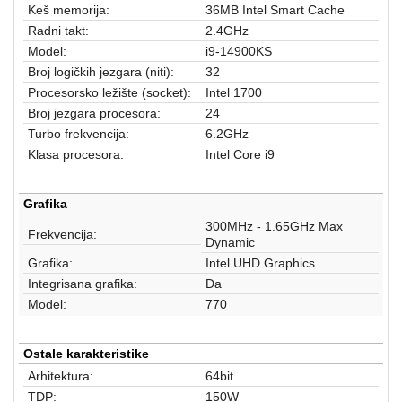
aparati
Keš memorija:
36MB Intel Smart Cache
Radni takt:
2.4GHz
Software
Model:
i9-14900KS
Broj logičkih jezgara (niti):
32
Sve
Procesorsko ležište (socket):
Intel 1700
kategorije
Broj jezgara procesora:
24
Turbo frekvencija:
6.2GHz
Klasa procesora:
Intel Core i9
Grafika
300MHz - 1.65GHz Max
Frekvencija:
Dynamic
Grafika:
Intel UHD Graphics
Integrisana grafika:
Da
Model:
770
Ostale karakteristike
Arhitektura:
64bit
TDP:
150W