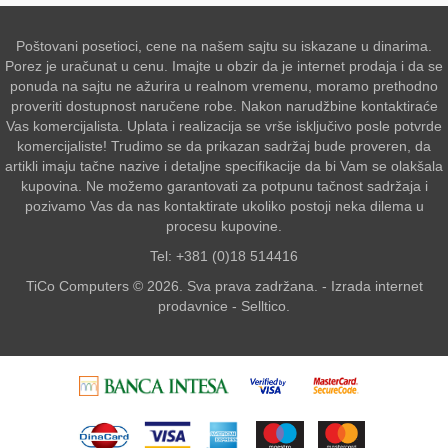
Poštovani posetioci, cene na našem sajtu su iskazane u dinarima.
Porez je uračunat u cenu. Imajte u obzir da je internet prodaja i da se
ponuda na sajtu ne ažurira u realnom vremenu, moramo prethodno
proveriti dostupnost naručene robe. Nakon narudžbine kontaktiraće
Vas komercijalista. Uplata i realizacija se vrše isključivo posle potvrde
komercijaliste! Trudimo se da prikazan sadržaj bude proveren, da
artikli imaju tačne nazive i detaljne specifikacije da bi Vam se olakšala
kupovina. Ne možemo garantovati za potpunu tačnost sadržaja i
pozivamo Vas da nas kontaktirate ukoliko postoji neka dilema u
procesu kupovine.
Tel: +381 (0)18 514416
TiCo Computers © 2026. Sva prava zadržana. -
Izrada internet
prodavnice
-
Selltico.