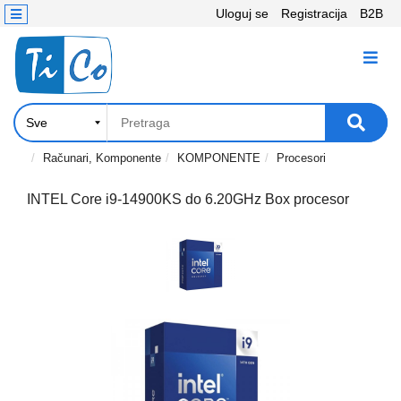
Uloguj se
Registracija
B2B
Kontakt
KATEGORIJE
Računari,
Komponente
Laptop
Računari, Komponente
KOMPONENTE
Procesori
i
tablet
INTEL Core i9-14900KS do 6.20GHz Box procesor
Televizori
i
projektori
PC
periferije
Štampači,
Skeneri,