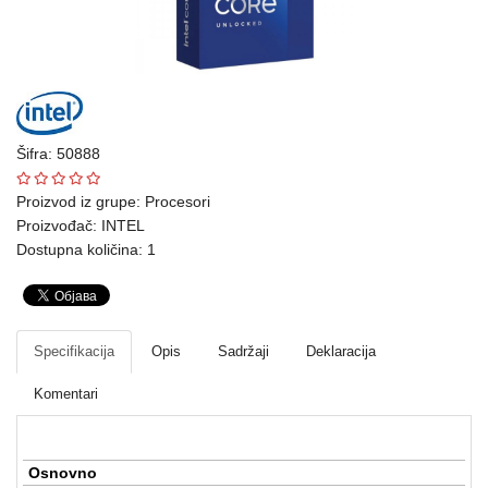
Ploteri
Bela
tehnika
Telefoni
Šifra: 50888
i
oprema
Proizvod iz grupe:
Procesori
Proizvođač:
INTEL
Mrežna
Dostupna količina: 1
oprema
Gaming
Specifikacija
Opis
Sadržaji
Deklaracija
Fotoaparati
i
Komentari
kamere
Kućni
Osnovno