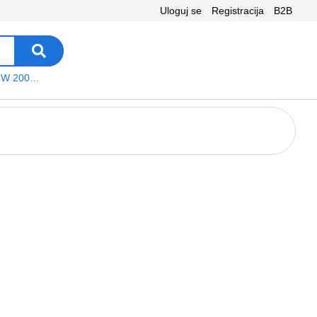
Uloguj se
Registracija
B2B
VEGA WS W 200 platno