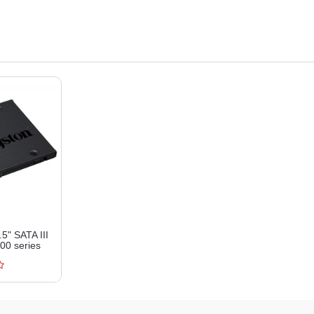
" SATA III
0 series