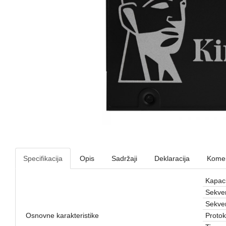
Specifikacija
Opis
Sadržaji
Deklaracija
Komen
Kapaci
Sekven
Sekven
Osnovne karakteristike
Protok