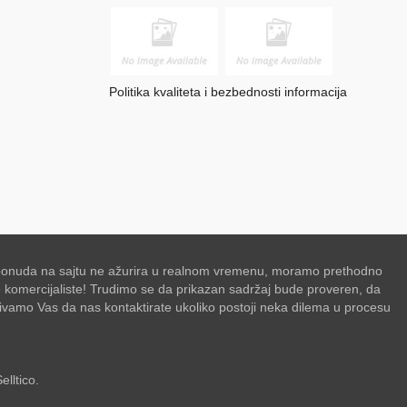
Politika kvaliteta i bezbednosti informacija
se ponuda na sajtu ne ažurira u realnom vremenu, moramo prethodno
de komercijaliste! Trudimo se da prikazan sadržaj bude proveren, da
zivamo Vas da nas kontaktirate ukoliko postoji neka dilema u procesu
elltico.