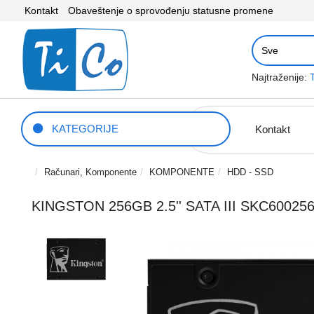
Kontakt
Obaveštenje o sprovođenju statusne promene
Najtraženije:
KATEGORIJE
Kontakt
Računari, Komponente
KOMPONENTE
HDD - SSD
KINGSTON 256GB 2.5'' SATA III SKC60025