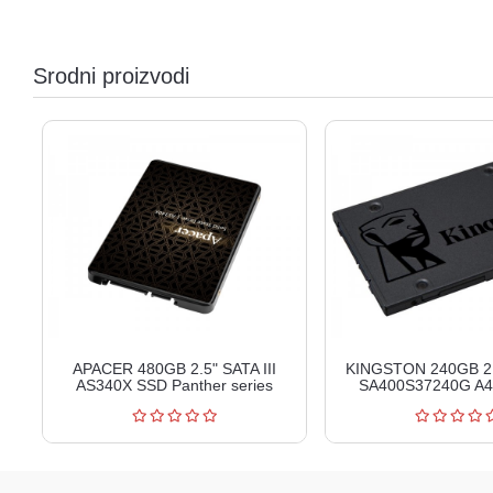
Srodni proizvodi
APACER 480GB 2.5" SATA III
KINGSTON 240GB 2.5
AS340X SSD Panther series
SA400S37240G A40