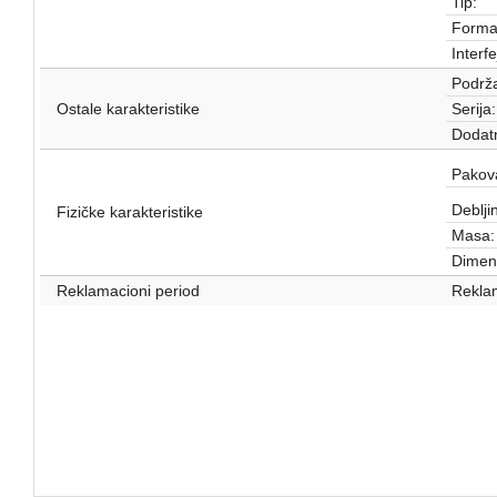
Tip:
Forma
Interfe
Podrža
Ostale karakteristike
Serija:
Dodatn
Pakov
Deblji
Fizičke karakteristike
Masa:
Dimenz
Reklamacioni period
Reklam