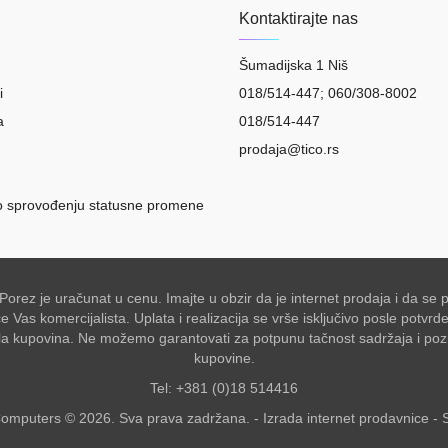
Kontaktirajte nas
Šumadijska 1 Niš
i
018/514-447; 060/308-8002
a
018/514-447
prodaja@tico.rs
o sprovođenju statusne promene
 Porez je uračunat u cenu. Imajte u obzir da je internet prodaja i da 
Vas komercijalista. Uplata i realizacija se vrše isključivo posle potvr
akšala kupovina. Ne možemo garantovati za potpunu tačnost sadržaja i po
kupovine.
Tel: +381 (0)18 514416
omputers © 2026. Sva prava zadržana. -
Izrada internet prodavnice
-
S