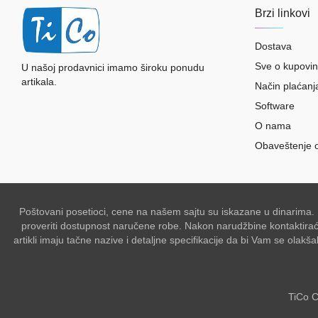
Brzi linkovi
Dostava
Sve o kupovin
U našoj prodavnici imamo široku ponudu
artikala.
Način plaćanj
Software
O nama
Obaveštenje 
Poštovani posetioci, cene na našem sajtu su iskazane u dinarima.
proveriti dostupnost naručene robe. Nakon narudžbine kontaktiraće 
artikli imaju tačne nazive i detaljne specifikacije da bi Vam se ol
TiCo C