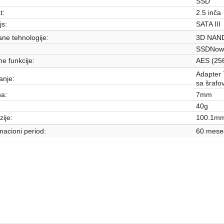
SSD
t:
2.5 inča
js:
SATA III
ne tehnologije:
3D NAND
SSDNow
e funkcije:
AES (256
Adapter 
anje:
sa šrafo
na:
7mm
40g
ije:
100.1mm
acioni period:
60 mese
HDD - SSD