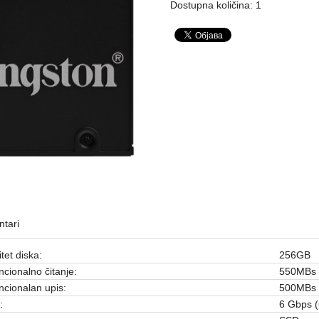
Dostupna količina: 1
tari
tet diska:
256GB
cionalno čitanje:
550MBs
cionalan upis:
500MBs
:
6 Gbps 