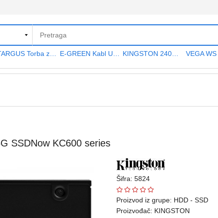
TARGUS Torba za notebook 15.6" TAR300
E-GREEN Kabl USB A - USB A MF (produžni) 5m crni
KINGSTON 240GB 2.5" SATA III SA400S37240G A400 series
6G SSDNow KC600 series
Šifra: 5824
Proizvod iz grupe:
HDD - SSD
Proizvođač:
KINGSTON