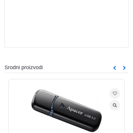
aparati
Software
Sve
kategorije
Srodni proizvodi