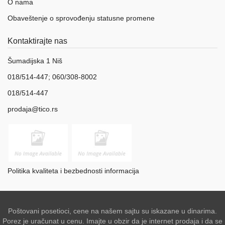
O nama
Obaveštenje o sprovođenju statusne promene
Kontaktirajte nas
Šumadijska 1 Niš
018/514-447; 060/308-8002
018/514-447
prodaja@tico.rs
Politika kvaliteta i bezbednosti informacija
Poštovani posetioci, cene na našem sajtu su iskazane u dinarima.
Porez je uračunat u cenu. Imajte u obzir da je internet prodaja i da se