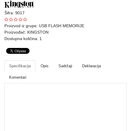
Ploteri
Šifra: 9017
Bela
Proizvod iz grupe:
USB FLASH MEMORIJE
tehnika
Proizvođač:
KINGSTON
Dostupna količina: 1
Telefoni
i
oprema
Mrežna
Specifikacija
Opis
Sadržaji
Deklaracija
oprema
Komentari
Gaming
Fotoaparati
i
USB FLASH MEMORIJE
kamere
Kućni