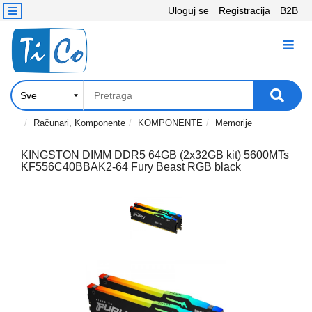
Uloguj se
Registracija
B2B
Kontakt
KATEGORIJE
Računari,
Komponente
Laptop
Računari, Komponente
KOMPONENTE
Memorije
i
tablet
KINGSTON DIMM DDR5 64GB (2x32GB kit) 5600MTs
KF556C40BBAK2-64 Fury Beast RGB black
Televizori
i
projektori
PC
periferije
Štampači,
Skeneri,