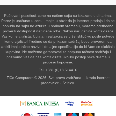
Poštovani posetioci, cene na našem sajtu su iskazane u dinarima.
Porez je uračunat u cenu. Imajte u obzir da je internet prodaja i da se
ponuda na sajtu ne ažurira u realnom vremenu, moramo prethodno
proveriti dostupnost naručene robe. Nakon narudžbine kontaktiraće
Vas komercijalista. Uplata i realizacija se vrše isključivo posle potvrde
komercijaliste! Trudimo se da prikazan sadržaj bude proveren, da
artikli imaju tačne nazive i detaljne specifikacije da bi Vam se olakšala
kupovina. Ne možemo garantovati za potpunu tačnost sadržaja i
pozivamo Vas da nas kontaktirate ukoliko postoji neka dilema u
procesu kupovine.
Tel: +381 (0)18 514416
TiCo Computers © 2026. Sva prava zadržana. -
Izrada internet
prodavnice
-
Selltico.