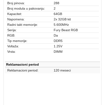
aparati
Broj pinova:
288
Broj modula u pakovanju:
2
Software
Kapacitet:
64GB
Napomena:
2x 32GB kit
Sve
Radni takt memorije:
5.600MHz
kategorije
Serija:
Fury Beast RGB
RGB:
Da
Tip memorije:
DDR5
Voltaža:
1.25V
Vrsta:
DIMM
Reklamacioni period
Reklamacioni period:
120 meseci