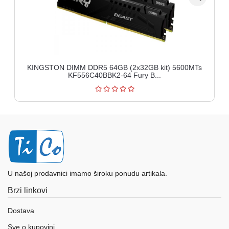
KINGSTON DIMM DDR5 64GB (2x32GB kit) 5600MTs
KF556C40BBK2-64 Fury B...
U našoj prodavnici imamo široku ponudu artikala.
Brzi linkovi
Dostava
Sve o kupovini