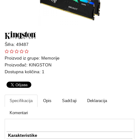
Ploteri
Bela
tehnika
Telefoni
Šifra: 49487
i
oprema
Proizvod iz grupe:
Memorije
Proizvođač:
KINGSTON
Mrežna
Dostupna količina: 1
oprema
Gaming
Specifikacija
Opis
Sadržaji
Deklaracija
Fotoaparati
i
Komentari
kamere
Kućni
Karakteristike