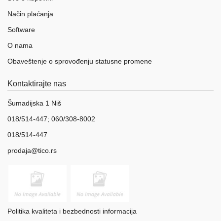
Način plaćanja
Software
O nama
Obaveštenje o sprovođenju statusne promene
Kontaktirajte nas
Šumadijska 1 Niš
018/514-447; 060/308-8002
018/514-447
prodaja@tico.rs
Politika kvaliteta i bezbednosti informacija