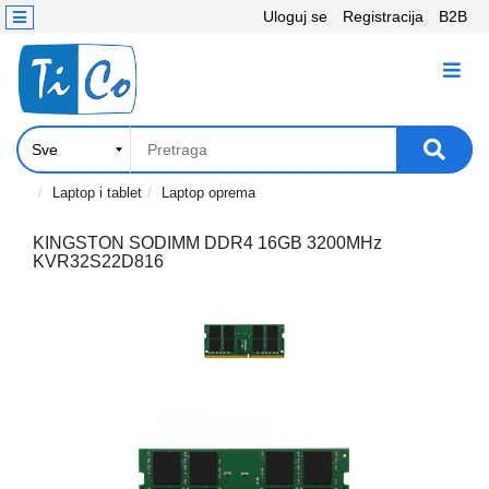
Uloguj se
Registracija
B2B
Kontakt
KATEGORIJE
Računari,
Komponente
Laptop
Laptop i tablet
Laptop oprema
i
tablet
KINGSTON SODIMM DDR4 16GB 3200MHz
KVR32S22D816
Televizori
i
projektori
PC
periferije
Štampači,
Skeneri,