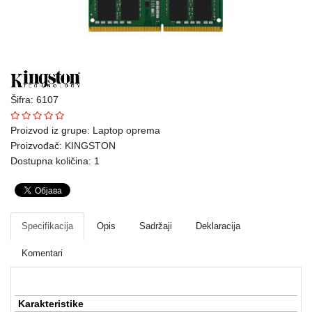
Ploteri
Bela
tehnika
Telefoni
Šifra: 6107
i
oprema
Proizvod iz grupe:
Laptop oprema
Proizvođač:
KINGSTON
Mrežna
Dostupna količina: 1
oprema
Gaming
Specifikacija
Opis
Sadržaji
Deklaracija
Fotoaparati
i
Komentari
kamere
Kućni
Karakteristike