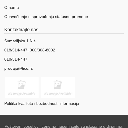
O nama
Obaveštenje o sprovođenju statusne promene
Kontaktirajte nas
Šumadijska 1 Niš
018/514-447; 060/308-8002
018/514-447
prodaja@tico.rs
Politika kvaliteta i bezbednosti informacija
Poštovani posetioci, cene na našem sajtu su iskazane u dinarima.