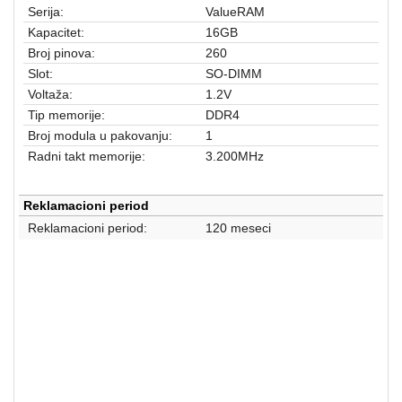
aparati
Serija:
ValueRAM
Kapacitet:
16GB
Software
Broj pinova:
260
Slot:
SO-DIMM
Sve
Voltaža:
1.2V
kategorije
Tip memorije:
DDR4
Broj modula u pakovanju:
1
Radni takt memorije:
3.200MHz
Reklamacioni period
Reklamacioni period:
120 meseci
Laptop oprema