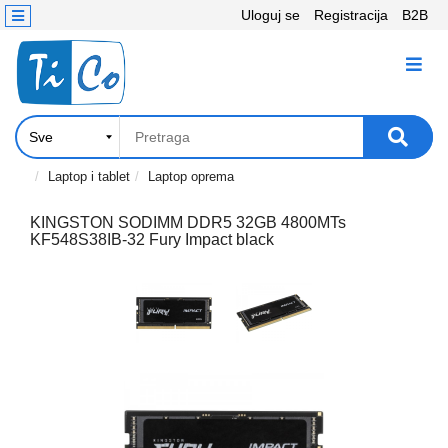
Uloguj se
Registracija
B2B
Kontakt
KATEGORIJE
Računari,
Komponente
Laptop
Laptop i tablet
Laptop oprema
i
tablet
KINGSTON SODIMM DDR5 32GB 4800MTs
KF548S38IB-32 Fury Impact black
Televizori
i
projektori
PC
periferije
Štampači,
Skeneri,