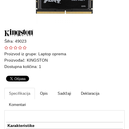
Ploteri
Bela
tehnika
Telefoni
Šifra: 49023
i
oprema
Proizvod iz grupe:
Laptop oprema
Proizvođač:
KINGSTON
Mrežna
Dostupna količina: 1
oprema
Gaming
Specifikacija
Opis
Sadržaji
Deklaracija
Fotoaparati
i
Komentari
kamere
Kućni
Karakteristike