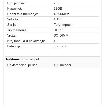
aparati
Broj pinova:
262
Kapacitet:
32GB
Software
Radni takt memorije:
4.800MHz
Voltaža:
1.1V
Sve
Serija:
Fury Impact
kategorije
Tip memorije:
DDR5
Vrsta:
SO-DIMM
Broj modula u pakovanju:
1
Latencija:
38-38-38
Reklamacioni period
Reklamacioni period:
120 meseci
Laptop oprema