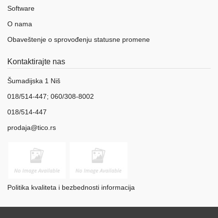
Software
O nama
Obaveštenje o sprovođenju statusne promene
Kontaktirajte nas
Šumadijska 1 Niš
018/514-447; 060/308-8002
018/514-447
prodaja@tico.rs
Politika kvaliteta i bezbednosti informacija