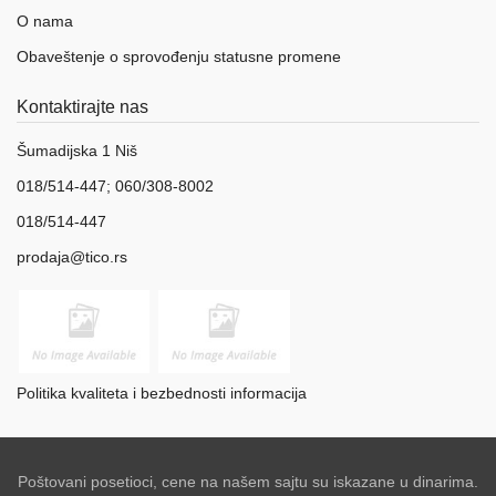
O nama
Obaveštenje o sprovođenju statusne promene
Kontaktirajte nas
Šumadijska 1 Niš
018/514-447; 060/308-8002
018/514-447
prodaja@tico.rs
Politika kvaliteta i bezbednosti informacija
Poštovani posetioci, cene na našem sajtu su iskazane u dinarima.