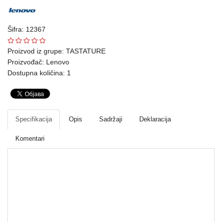
Ploteri
Šifra: 12367
Bela
tehnika
Proizvod iz grupe:
TASTATURE
Proizvođač:
Lenovo
Telefoni
Dostupna količina: 1
i
oprema
Mrežna
Specifikacija
Opis
Sadržaji
Deklaracija
oprema
Komentari
Gaming
Fotoaparati
i
kamere
TASTATURE
Kućni