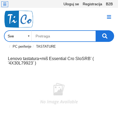
Uloguj se
Registracija
B2B
Kontakt
KATEGORIJE
Računari,
Komponente
Laptop
PC periferije
TASTATURE
i
tablet
Lenovo tastatura+miš Essential Cro SloSRB' (
'4X30L79923' )
Televizori
i
projektori
PC
periferije
Štampači,
Skeneri,