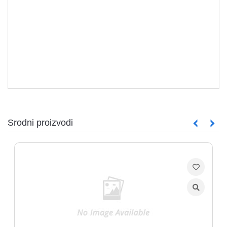
aparati
Software
Sve
kategorije
Srodni proizvodi