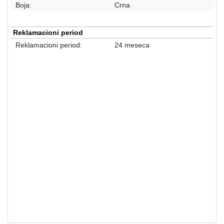
Boja:
Crna
Reklamacioni period
Reklamacioni period:
24 meseca
SLUŠALICE I MIKROFONI