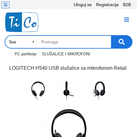
Uloguj se
Registracija
B2B
Kontakt
KATEGORIJE
Računari,
Komponente
Laptop
PC periferije
SLUŠALICE I MIKROFONI
i
tablet
LOGITECH H540 USB slušalice sa mikrofonom Retail
Televizori
i
projektori
PC
periferije
Štampači,
Skeneri,