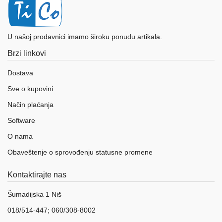
U našoj prodavnici imamo široku ponudu artikala.
Brzi linkovi
Dostava
Sve o kupovini
Način plaćanja
Software
O nama
Obaveštenje o sprovođenju statusne promene
Kontaktirajte nas
Šumadijska 1 Niš
018/514-447; 060/308-8002