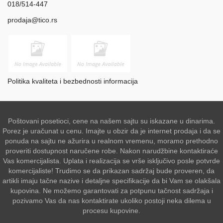
018/514-447
prodaja@tico.rs
Politika kvaliteta i bezbednosti informacija
Poštovani posetioci, cene na našem sajtu su iskazane u dinarima.
Porez je uračunat u cenu. Imajte u obzir da je internet prodaja i da se
ponuda na sajtu ne ažurira u realnom vremenu, moramo prethodno
proveriti dostupnost naručene robe. Nakon narudžbine kontaktiraće
Vas komercijalista. Uplata i realizacija se vrše isključivo posle potvrde
komercijaliste! Trudimo se da prikazan sadržaj bude proveren, da
artikli imaju tačne nazive i detaljne specifikacije da bi Vam se olakšala
kupovina. Ne možemo garantovati za potpunu tačnost sadržaja i
pozivamo Vas da nas kontaktirate ukoliko postoji neka dilema u
procesu kupovine.