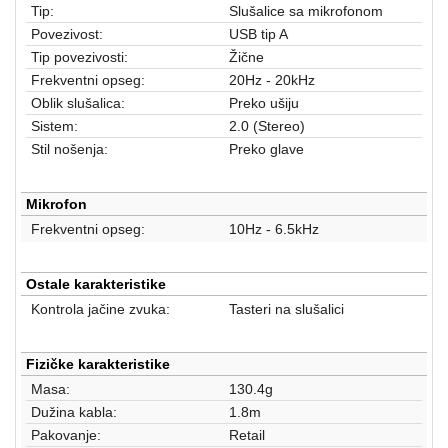
aparati
Tip:
Slušalice sa mikrofonom
Povezivost:
USB tip A
Software
Tip povezivosti:
Žične
Frekventni opseg:
20Hz - 20kHz
Sve
Oblik slušalica:
Preko ušiju
kategorije
Sistem:
2.0 (Stereo)
Stil nošenja:
Preko glave
Mikrofon
Frekventni opseg:
10Hz - 6.5kHz
Ostale karakteristike
Kontrola jačine zvuka:
Tasteri na slušalici
Fizičke karakteristike
Masa:
130.4g
Dužina kabla:
1.8m
Pakovanje:
Retail