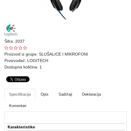
Ploteri
Bela
tehnika
Telefoni
Šifra: 2037
i
oprema
Proizvod iz grupe:
SLUŠALICE I MIKROFONI
Proizvođač:
LOGITECH
Mrežna
Dostupna količina: 1
oprema
Gaming
Specifikacija
Opis
Sadržaji
Deklaracija
Fotoaparati
i
Komentari
kamere
Kućni
Karakteristike