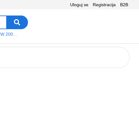
Uloguj se
Registracija
B2B
VEGA WS W 200 platno