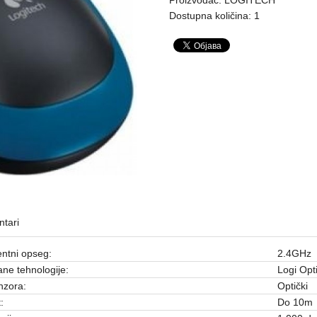
Dostupna količina: 1
tari
ntni opseg:
2.4GHz
ne tehnologije:
Logi Opt
nzora:
Optički
:
Do 10m