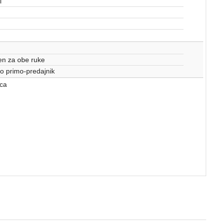
i
en za obe ruke
 primo-predajnik
ca