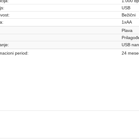
cija:
1.000 dp
js:
USB
vost:
Bežični
a:
1xAA
Plava
Prilagođ
anje:
USB nano
acioni period:
24 mese
MIŠEVI