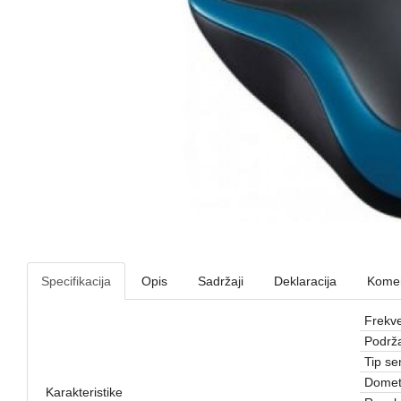
Specifikacija
Opis
Sadržaji
Deklaracija
Komen
Frekve
Podrža
Tip se
Domet
Karakteristike