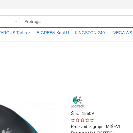
TARGUS Torba za notebook 15.6" TAR300
E-GREEN Kabl USB A - USB A MF (produžni) 5m crni
KINGSTON 240GB 2.5" SATA III SA400S37240G A400 series
Šifra: 15509
Proizvod iz grupe:
MIŠEVI
Proizvođač:
LOGITECH