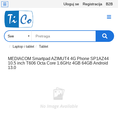
Uloguj se
Registracija
B2B
Kontakt
KATEGORIJE
Računari,
Komponente
Laptop
Laptop i tablet
Tablet
i
tablet
MEDIACOM Smartpad AZIMUT4 4G Phone SP1AZ44
10.5 inch T606 Octa Core 1.6GHz 4GB 64GB Android
13.0
Televizori
i
projektori
PC
periferije
Štampači,
Skeneri,