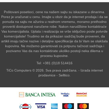
Poštovani posetioci, cene na našem sajtu su iskazane u dinarima.
Porez je uračunat u cenu. Imajte u obzir da je internet prodaja i da se
ponuda na sajtu ne ažurira u realnom vremenu, moramo prethodno
proveriti dostupnost naručene robe. Nakon narudžbine kontaktiraće
Vas komercijalista. Uplata i realizacija se vrše isključivo posle potvrde
komercijaliste! Trudimo se da prikazan sadržaj bude proveren, da
artikli imaju tačne nazive i detaljne specifikacije da bi Vam se olakšala
kupovina. Ne možemo garantovati za potpunu tačnost sadržaja i
pozivamo Vas da nas kontaktirate ukoliko postoji neka dilema u
procesu kupovine.
Tel: +381 (0)18 514416
TiCo Computers © 2026. Sva prava zadržana. -
Izrada internet
prodavnice
-
Selltico.