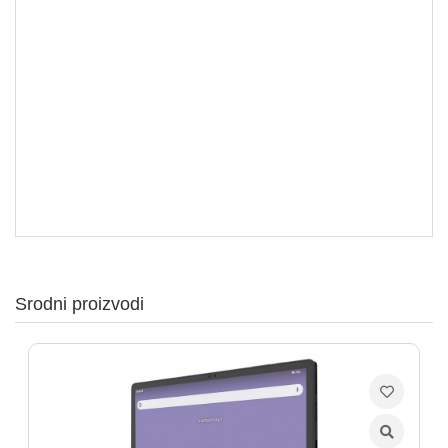
aparati
Tablet
Software
Sve
kategorije
Srodni proizvodi