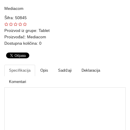
Ploteri
Mediacom
Šifra: 50845
Bela
tehnika
Proizvod iz grupe:
Tablet
Proizvođač:
Mediacom
Telefoni
Dostupna količina: 0
i
oprema
Mrežna
Specifikacija
Opis
Sadržaji
Deklaracija
oprema
Komentari
Gaming
Fotoaparati
i
kamere
Kućni