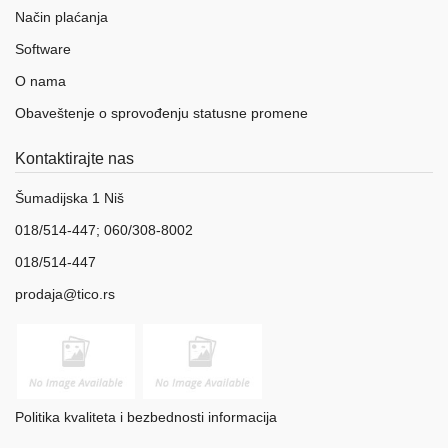
Način plaćanja
Software
O nama
Obaveštenje o sprovođenju statusne promene
Kontaktirajte nas
Šumadijska 1 Niš
018/514-447; 060/308-8002
018/514-447
prodaja@tico.rs
Politika kvaliteta i bezbednosti informacija