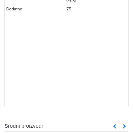
visini
Dodatno
75
MONITORI
Srodni proizvodi