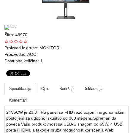
Ploteri
Bela
tehnika
Šifra: 49970
Telefoni
i
Proizvod iz grupe:
MONITORI
oprema
Proizvođač:
AOC
Dostupna količina: 1
Mrežna
oprema
Gaming
Specifikacija
Opis
Sadržaji
Deklaracija
Fotoaparati
Komentari
i
24V5CW je 23,8" IPS panel sa FHD rezolucijom i ergonomskim
kamere
postoljem za udobno iskustvo od 360 stepeni. Spreman da
poveća Vašu produktivnost sa USB-C snagom od 65W, 4 USB
Kućni
porta i HDMI, a takodje pruža mogućnost korišćenja Web