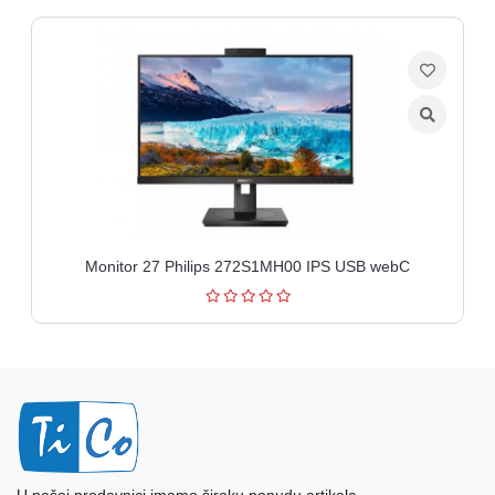
Monitor 27 Philips 272S1MH00 IPS USB webC
U našoj prodavnici imamo široku ponudu artikala.