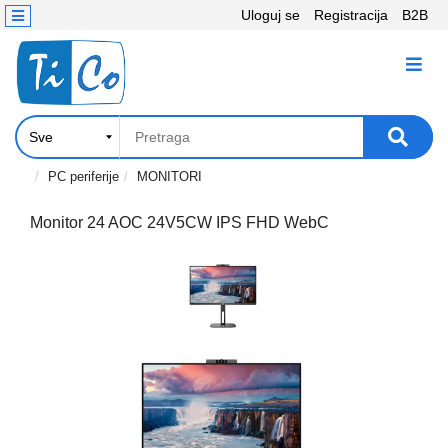
Uloguj se
Registracija
B2B
Kontakt
KATEGORIJE
Računari,
Komponente
Laptop
PC periferije
MONITORI
i
tablet
Monitor 24 AOC 24V5CW IPS FHD WebC
Televizori
i
projektori
PC
periferije
Štampači,
Skeneri,