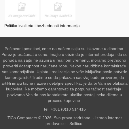
Politika kvaliteta i bezbednosti informacija
Poštovani posetioci, cene na našem sajtu su iskazane u dinarima.
Porez je uračunat u cenu. Imajte u obzir da je internet prodaja i da se
ponuda na sajtu ne ažurira u realnom vremenu, moramo prethodno
proveriti dostupnost naručene robe. Nakon narudžbine kontaktiraće
Vas komercijalista. Uplata i realizacija se vrše isključivo posle potvrde
komercijaliste! Trudimo se da prikazan sadržaj bude proveren, da
artikli imaju tačne nazive i detaljne specifikacije da bi Vam se olakšala
kupovina. Ne možemo garantovati za potpunu tačnost sadržaja i
pozivamo Vas da nas kontaktirate ukoliko postoji neka dilema u
procesu kupovine.
Tel: +381 (0)18 514416
TiCo Computers © 2026. Sva prava zadržana. -
Izrada internet
prodavnice
-
Selltico.