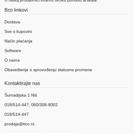
Brzi linkovi
Dostava
Sve o kupovini
Način plaćanja
Software
O nama
Obaveštenje o sprovođenju statusne promene
Kontaktirajte nas
Šumadijska 1 Niš
018/514-447; 060/308-8002
018/514-447
prodaja@tico.rs