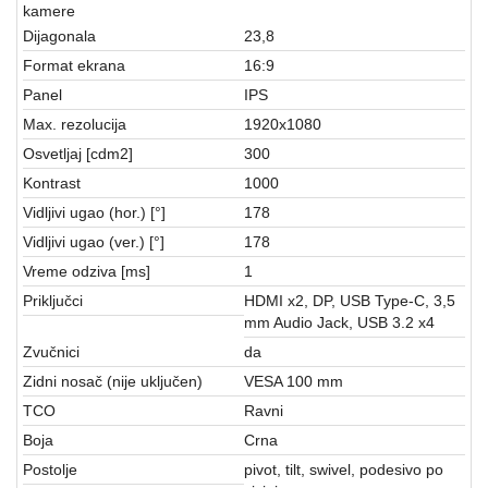
aparati
kamere
Dijagonala
23,8
Software
Format ekrana
16:9
Sve
Panel
IPS
kategorije
Max. rezolucija
1920x1080
Osvetljaj [cdm2]
300
Kontrast
1000
Vidljivi ugao (hor.) [°]
178
Vidljivi ugao (ver.) [°]
178
Vreme odziva [ms]
1
Priključci
HDMI x2, DP, USB Type-C, 3,5
mm Audio Jack, USB 3.2 x4
Zvučnici
da
Zidni nosač (nije uključen)
VESA 100 mm
TCO
Ravni
Boja
Crna
Postolje
pivot, tilt, swivel, podesivo po