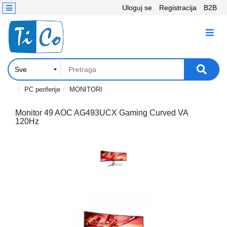
Uloguj se
Registracija
B2B
Kontakt
KATEGORIJE
Računari,
Komponente
Laptop
PC periferije
MONITORI
i
tablet
Monitor 49 AOC AG493UCX Gaming Curved VA
120Hz
Televizori
i
projektori
PC
periferije
Štampači,
Skeneri,