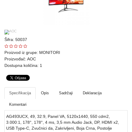
Ploteri
Bela
tehnika
Telefoni
Šifra: 50037
i
Proizvod iz grupe:
MONITORI
oprema
Proizvođač:
AOC
Dostupna količina: 1
Mrežna
oprema
Gaming
Specifikacija
Opis
Sadržaji
Deklaracija
Fotoaparati
Komentari
i
kamere
AG493UCX, 49, 32:9, Panel VA, 5120x1440, 550 cdm2,
3.000:1, 178°, 178°, 4 ms, 3,5 mm Audio Jack, DP, HDMI x2,
Kućni
USB Type-C, Zvučnici da, Zakrivljeni, Boja Crna, Postolje