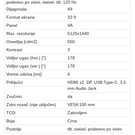
aparati
podesivo po visini, swivel, tilt, 120 Hz
Dijagonala
49
Software
Format ekrana
32:9
Panel
VA
Sve
Max. rezolucija
5120x1440
kategorije
Osvetljaj [cdm2]
550
Kontrast
3
Vidljivi ugao (hor.) [°]
178
Vidljivi ugao (ver.) [°]
178
Vreme odziva [ms]
4
Priključci
HDMI x2, DP, USB Type-C, 3,5
mm Audio Jack
Zvučnici
da
Zidni nosač (nije uključen)
VESA 100 mm
TCO
Zakrivljeni
Boja
Crna
Postolje
tilt, swivel, podesivo po visini