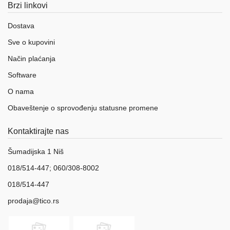
Brzi linkovi
Dostava
Sve o kupovini
Način plaćanja
Software
O nama
Obaveštenje o sprovođenju statusne promene
Kontaktirajte nas
Šumadijska 1 Niš
018/514-447; 060/308-8002
018/514-447
prodaja@tico.rs