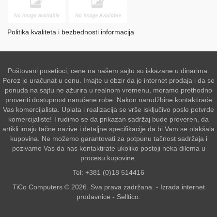
Politika kvaliteta i bezbednosti informacija
Poštovani posetioci, cene na našem sajtu su iskazane u dinarima.
Porez je uračunat u cenu. Imajte u obzir da je internet prodaja i da se
ponuda na sajtu ne ažurira u realnom vremenu, moramo prethodno
proveriti dostupnost naručene robe. Nakon narudžbine kontaktiraće
Vas komercijalista. Uplata i realizacija se vrše isključivo posle potvrde
komercijaliste! Trudimo se da prikazan sadržaj bude proveren, da
artikli imaju tačne nazive i detaljne specifikacije da bi Vam se olakšala
kupovina. Ne možemo garantovati za potpunu tačnost sadržaja i
pozivamo Vas da nas kontaktirate ukoliko postoji neka dilema u
procesu kupovine.
Tel: +381 (0)18 514416
TiCo Computers © 2026. Sva prava zadržana. -
Izrada internet
prodavnice
-
Selltico.