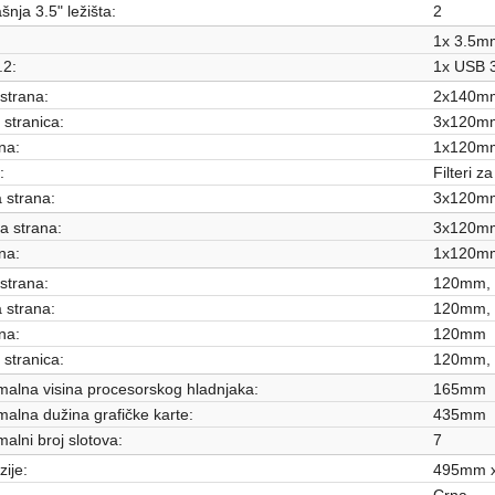
šnja 3.5" ležišta:
2
1x 3.5m
.2:
1x USB 3
strana:
2x140mm
stranica:
3x120m
na:
1x120m
:
Filteri z
 strana:
3x120mm
a strana:
3x120m
na:
1x120m
strana:
120mm,
 strana:
120mm,
na:
120mm
stranica:
120mm,
alna visina procesorskog hladnjaka:
165mm
alna dužina grafičke karte:
435mm
alni broj slotova:
7
ije:
495mm 
Crna