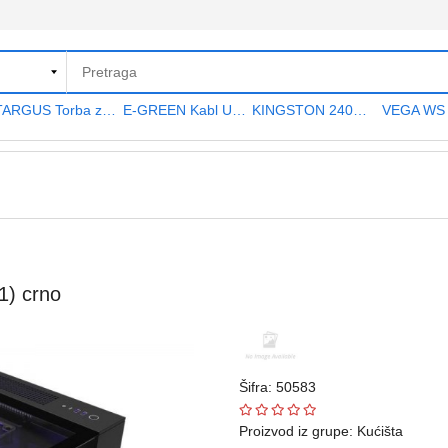
TARGUS Torba za notebook 15.6" TAR300
E-GREEN Kabl USB A - USB A MF (produžni) 5m crni
KINGSTON 240GB 2.5" SATA III SA400S37240G A400 series
1) crno
Šifra: 50583
Proizvod iz grupe:
Kućišta