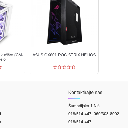
kućište (CM-
ASUS GX601 ROG STRIX HELIOS
elo
Kontaktirajte nas
Šumadijska 1 Niš
i
018/514-447; 060/308-8002
a
018/514-447