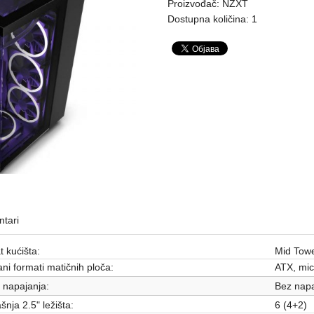
Proizvođač:
NZXT
Dostupna količina: 1
tari
 kućišta:
Mid Tow
ni formati matičnih ploča:
ATX, mic
 napajanja:
Bez napa
šnja 2.5" ležišta:
6 (4+2)