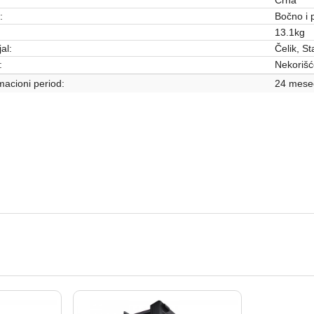
:
Bočno i p
13.1kg
al:
Čelik, St
:
Nekoriš
acioni period:
24 mese
Kućišta