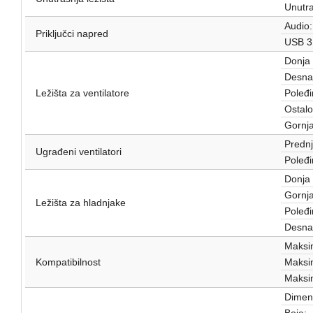
Unutra
Audio:
Priključci napred
USB 3
Donja 
Desna 
Ležišta za ventilatore
Poleđi
Ostalo
Gornja
Prednj
Ugrađeni ventilatori
Poleđi
Donja 
Gornja
Ležišta za hladnjake
Poleđi
Desna 
Maksim
Kompatibilnost
Maksim
Maksim
Dimenz
Boja: