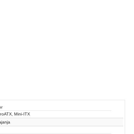
er
roATX, Mini-ITX
janja