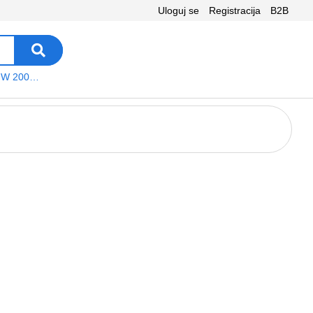
Uloguj se
Registracija
B2B
VEGA WS W 200 platno