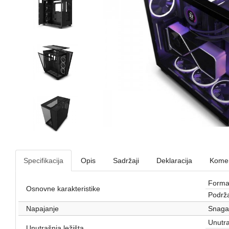
Specifikacija
Opis
Sadržaji
Deklaracija
Komen
Format
Osnovne karakteristike
Podrža
Napajanje
Snaga
Unutra
Unutrašnja ležišta