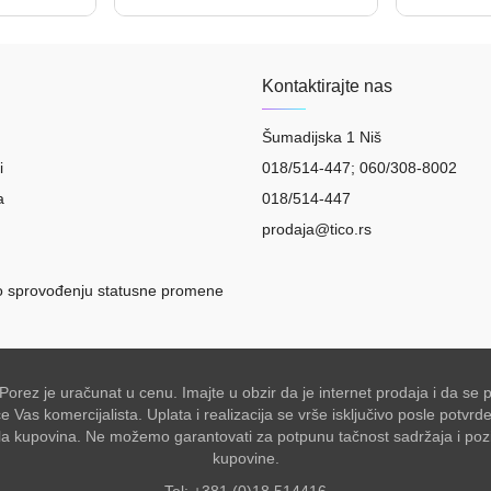
Kontaktirajte nas
Šumadijska 1 Niš
i
018/514-447; 060/308-8002
a
018/514-447
prodaja@tico.rs
o sprovođenju statusne promene
 Porez je uračunat u cenu. Imajte u obzir da je internet prodaja i da 
Vas komercijalista. Uplata i realizacija se vrše isključivo posle potvr
akšala kupovina. Ne možemo garantovati za potpunu tačnost sadržaja i po
kupovine.
Tel: +381 (0)18 514416