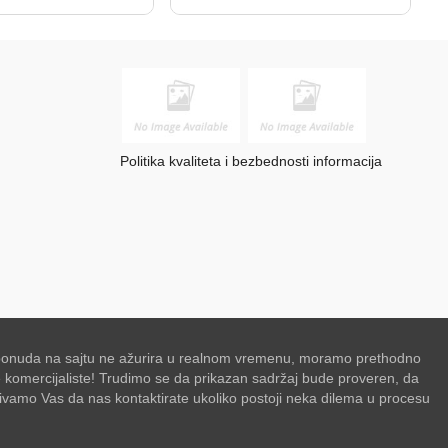
Politika kvaliteta i bezbednosti informacija
se ponuda na sajtu ne ažurira u realnom vremenu, moramo prethodno
de komercijaliste! Trudimo se da prikazan sadržaj bude proveren, da
zivamo Vas da nas kontaktirate ukoliko postoji neka dilema u procesu