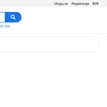
Uloguj se
Registracija
B2B
VEGA WS W 200 platno