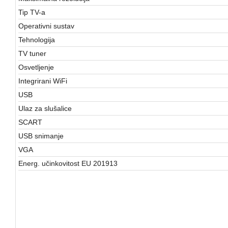
Tip TV-a
Operativni sustav
Tehnologija
TV tuner
Osvetljenje
Integrirani WiFi
USB
Ulaz za slušalice
SCART
USB snimanje
VGA
Energ. učinkovitost EU 201913