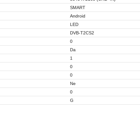
SMART
Android
LED
DVB-T2CS2
0
Da
1
0
0
Ne
0
G
TELEVIZORI