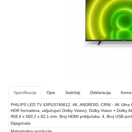
Specifikacija
Opis
Sadržaji
Deklaracija
Komen
PHILIPS LED TV 43PUS740612, 4K, ANDROID, CRNI - 4K Ultra HD L
HDR formatima, uključujući Dolby Vision); Dolby Vision + Dolby Atm
958,4 x 560,2 x 82,1 mm; Broj HDMI priključaka: 4; Broj USB port
Dijagonala
Maksimalna rezolucija