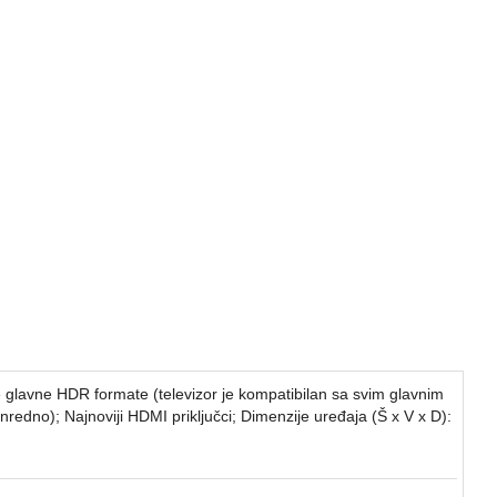
lavne HDR formate (televizor je kompatibilan sa svim glavnim
nredno); Najnoviji HDMI priključci; Dimenzije uređaja (Š x V x D):