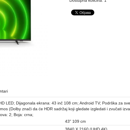
Dostupna količina: 1
tari
ED; Dijagonala ekrana: 43 inč 108 cm; Android TV; Podrška za sve g
os (Dolby znači da će HDR sadržaj koji gledate izgledati i zvučati izva
ova: 2; Boja: crna;
43" 109 cm
3840 X 2160 (UHD 4K)