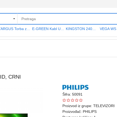
TARGUS Torba za notebook 15.6" TAR300
E-GREEN Kabl USB A - USB A MF (produžni) 5m crni
KINGSTON 240GB 2.5" SATA III SA400S37240G A400 series
ID, CRNI
Šifra: 50091
Proizvod iz grupe:
TELEVIZORI
Proizvođač:
PHILIPS