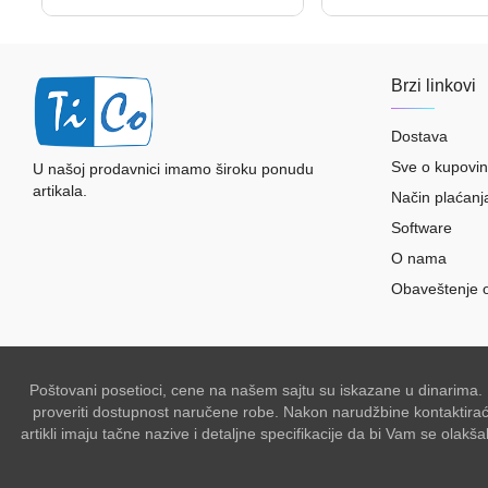
Brzi linkovi
Dostava
Sve o kupovin
U našoj prodavnici imamo široku ponudu
artikala.
Način plaćanj
Software
O nama
Obaveštenje 
Poštovani posetioci, cene na našem sajtu su iskazane u dinarima.
proveriti dostupnost naručene robe. Nakon narudžbine kontaktiraće 
artikli imaju tačne nazive i detaljne specifikacije da bi Vam se ol