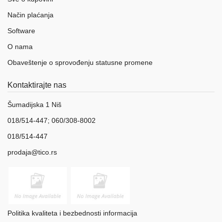
Način plaćanja
Software
O nama
Obaveštenje o sprovođenju statusne promene
Kontaktirajte nas
Šumadijska 1 Niš
018/514-447; 060/308-8002
018/514-447
prodaja@tico.rs
Politika kvaliteta i bezbednosti informacija