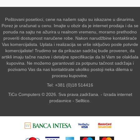
Poštovani posetioci, cene na našem sajtu su iskazane u dinarima.
Porez je uračunat u cenu. Imajte u obzir da je internet prodaja i da se
ponuda na sajtu ne ažurira u realnom vremenu, moramo prethodno
proveriti dostupnost naručene robe. Nakon narudžbine kontaktiraće
Vas komercijalista. Uplata i realizacija se vrše isključivo posle potvrde
komercijaliste! Trudimo se da prikazan sadržaj bude proveren, da
artikli imaju tačne nazive i detaljne specifikacije da bi Vam se olakšala
kupovina. Ne možemo garantovati za potpunu tačnost sadržaja i
pozivamo Vas da nas kontaktirate ukoliko postoji neka dilema u
procesu kupovine.
Tel: +381 (0)18 514416
TiCo Computers © 2026. Sva prava zadržana. -
Izrada internet
prodavnice
-
Selltico.