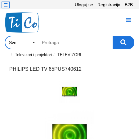
Uloguj se
Registracija
B2B
Kontakt
KATEGORIJE
Računari,
Komponente
Laptop
Televizori i projektori
TELEVIZORI
i
tablet
PHILIPS LED TV 65PUS740612
Televizori
i
projektori
PC
periferije
Štampači,
Skeneri,