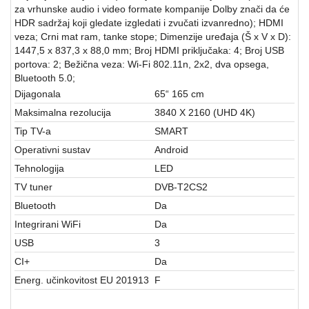
aparati
za vrhunske audio i video formate kompanije Dolby znači da će
HDR sadržaj koji gledate izgledati i zvučati izvanredno); HDMI
Software
veza; Crni mat ram, tanke stope; Dimenzije uređaja (Š x V x D):
1447,5 x 837,3 x 88,0 mm; Broj HDMI priključaka: 4; Broj USB
Sve
portova: 2; Bežična veza: Wi-Fi 802.11n, 2x2, dva opsega,
kategorije
Bluetooth 5.0;
Dijagonala
65“ 165 cm
Maksimalna rezolucija
3840 X 2160 (UHD 4K)
Tip TV-a
SMART
Operativni sustav
Android
Tehnologija
LED
TV tuner
DVB-T2CS2
Bluetooth
Da
Integrirani WiFi
Da
USB
3
CI+
Da
Energ. učinkovitost EU 201913
F