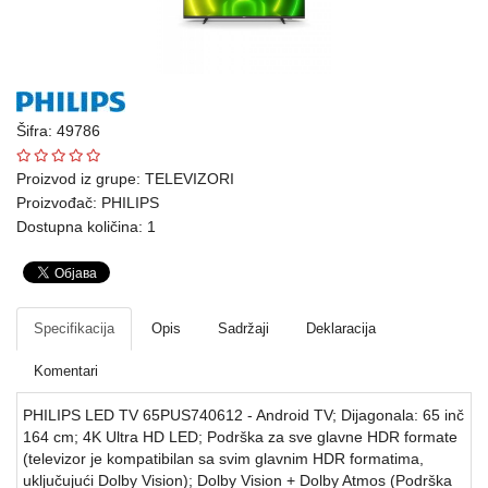
Ploteri
Bela
tehnika
Šifra: 49786
Telefoni
i
Proizvod iz grupe:
TELEVIZORI
oprema
Proizvođač:
PHILIPS
Dostupna količina: 1
Mrežna
oprema
Gaming
Specifikacija
Opis
Sadržaji
Deklaracija
Fotoaparati
Komentari
i
PHILIPS LED TV 65PUS740612 - Android TV; Dijagonala: 65 inč
kamere
164 cm; 4K Ultra HD LED; Podrška za sve glavne HDR formate
(televizor je kompatibilan sa svim glavnim HDR formatima,
Kućni
uključujući Dolby Vision); Dolby Vision + Dolby Atmos (Podrška