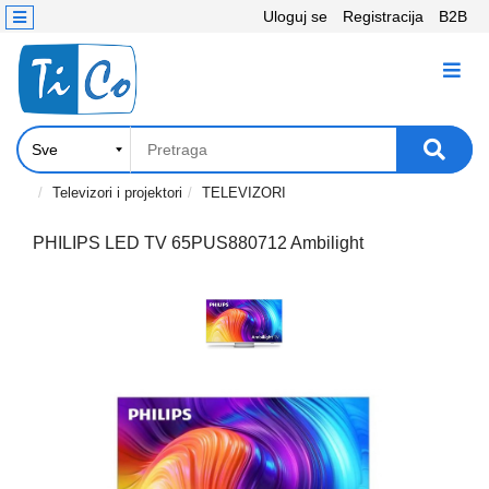
Uloguj se
Registracija
B2B
Kontakt
KATEGORIJE
Računari,
Komponente
Laptop
Televizori i projektori
TELEVIZORI
i
tablet
PHILIPS LED TV 65PUS880712 Ambilight
Televizori
i
projektori
PC
periferije
Štampači,
Skeneri,