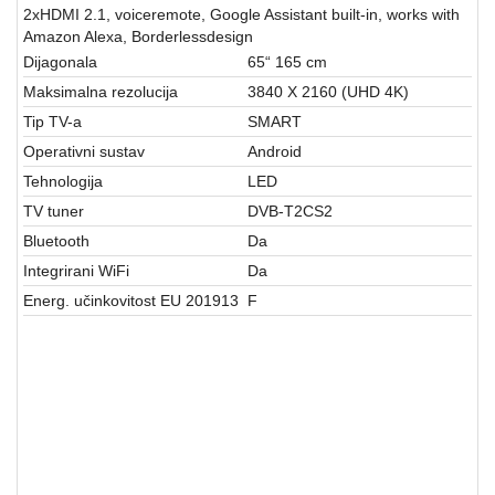
aparati
2xHDMI 2.1, voiceremote, Google Assistant built-in, works with
Amazon Alexa, Borderlessdesign
Software
Dijagonala
65“ 165 cm
Maksimalna rezolucija
3840 X 2160 (UHD 4K)
Sve
Tip TV-a
SMART
kategorije
Operativni sustav
Android
Tehnologija
LED
TV tuner
DVB-T2CS2
Bluetooth
Da
Integrirani WiFi
Da
Energ. učinkovitost EU 201913
F
TELEVIZORI