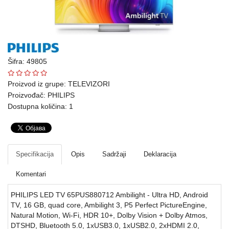
Ploteri
Bela
tehnika
Šifra: 49805
Telefoni
i
Proizvod iz grupe:
TELEVIZORI
oprema
Proizvođač:
PHILIPS
Dostupna količina: 1
Mrežna
oprema
Gaming
Specifikacija
Opis
Sadržaji
Deklaracija
Fotoaparati
Komentari
i
PHILIPS LED TV 65PUS880712 Ambilight - Ultra HD, Android
kamere
TV, 16 GB, quad core, Ambilight 3, P5 Perfect PictureEngine,
Natural Motion, Wi-Fi, HDR 10+, Dolby Vision + Dolby Atmos,
Kućni
DTSHD, Bluetooth 5.0, 1xUSB3.0, 1xUSB2.0, 2xHDMI 2.0,