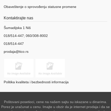
Obaveštenje o sprovođenju statusne promene
Kontaktirajte nas
Šumadijska 1 Niš
018/514-447; 060/308-8002
018/514-447
prodaja@tico.rs
Politika kvaliteta i bezbednosti informacija
Poštovani posetioci, cene na našem sajtu su iskazane u dinarima.
Porez je uračunat u cenu. Imajte u obzir da je internet prodaja i da se