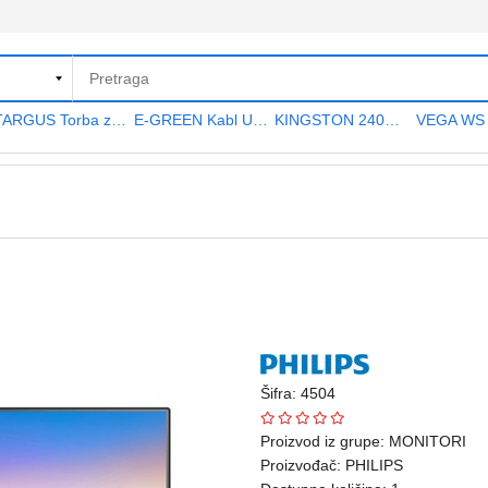
TARGUS Torba za notebook 15.6" TAR300
E-GREEN Kabl USB A - USB A MF (produžni) 5m crni
KINGSTON 240GB 2.5" SATA III SA400S37240G A400 series
Šifra: 4504
Proizvod iz grupe:
MONITORI
Proizvođač:
PHILIPS