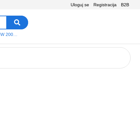
Uloguj se
Registracija
B2B
VEGA WS W 200 platno