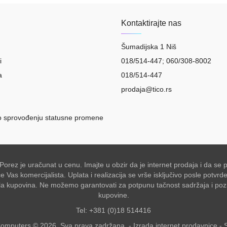
Kontaktirajte nas
Šumadijska 1 Niš
i
018/514-447; 060/308-8002
a
018/514-447
prodaja@tico.rs
o sprovođenju statusne promene
 Porez je uračunat u cenu. Imajte u obzir da je internet prodaja i da 
Vas komercijalista. Uplata i realizacija se vrše isključivo posle potvr
akšala kupovina. Ne možemo garantovati za potpunu tačnost sadržaja i po
kupovine.
Tel: +381 (0)18 514416
omputers © 2026. Sva prava zadržana. -
Izrada internet prodavnice
-
S