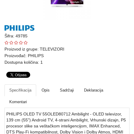
Ploteri
Bela
tehnika
Šifra: 49785
Telefoni
i
Proizvod iz grupe:
TELEVIZORI
oprema
Proizvođač:
PHILIPS
Dostupna količina: 1
Mrežna
oprema
Gaming
Specifikacija
Opis
Sadržaji
Deklaracija
Fotoaparati
Komentari
i
PHILIPS OLED TV 55OLED80712 Ambilight - OLED televizor,
kamere
139 cm (55") Android TV, 4-strani Ambilight, Vrhunski dizajn, P5
procesor slike sa veštačkom inteligencijom, IMAX Enhanced,
Kućni
DTS Play-Fi kompatibilnost, Dolby Vision i Dolby Atmos, HDMI