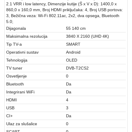
aparati
2.1 VRR i low latency, Dimenzije kutije (Š x V x D): 1400,0 x
860,0 x 160,0 mm, Broj HDMI priključaka: 4, Broj USB portova:
Software
3, Bežična veza: Wi-Fi 802.11ac, 2x2, dva opsega, Bluetooth
5.0;
Sve
Dijagonala
55 140 cm
kategorije
Maksimalna rezolucija
3840 X 2160 (UHD 4K)
Tip TV-a
SMART
Operativni sustav
Android
Tehnologija
OLED
TV tuner
DVB-T2CS2
Osvetljenje
0
Bluetooth
Da
Integrirani WiFi
Da
HDMI
4
USB
3
CI+
Da
Ulaz za slušalice
0
SCART
0