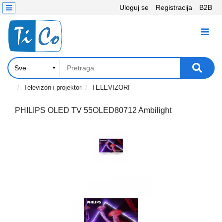
Uloguj se
Registracija
B2B
Kontakt
KATEGORIJE
Računari,
Komponente
Laptop
Televizori i projektori
TELEVIZORI
i
tablet
PHILIPS OLED TV 55OLED80712 Ambilight
Televizori
i
projektori
PC
periferije
Štampači,
Skeneri,