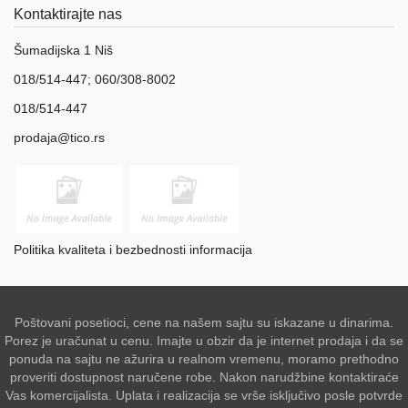
Kontaktirajte nas
Šumadijska 1 Niš
018/514-447; 060/308-8002
018/514-447
prodaja@tico.rs
Politika kvaliteta i bezbednosti informacija
Poštovani posetioci, cene na našem sajtu su iskazane u dinarima.
Porez je uračunat u cenu. Imajte u obzir da je internet prodaja i da se
ponuda na sajtu ne ažurira u realnom vremenu, moramo prethodno
proveriti dostupnost naručene robe. Nakon narudžbine kontaktiraće
Vas komercijalista. Uplata i realizacija se vrše isključivo posle potvrde