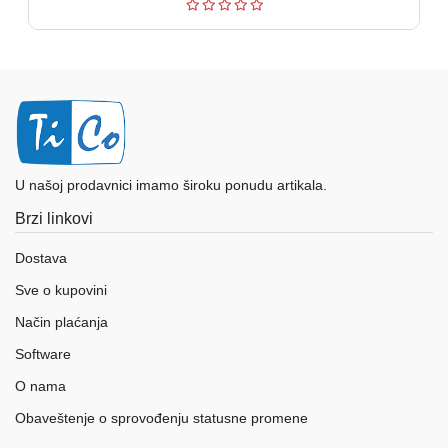
U našoj prodavnici imamo široku ponudu artikala.
Brzi linkovi
Dostava
Sve o kupovini
Način plaćanja
Software
O nama
Obaveštenje o sprovođenju statusne promene