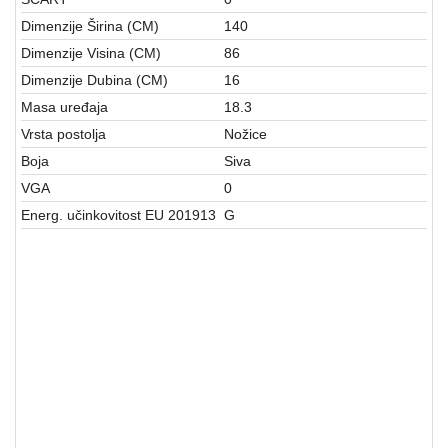
Dimenzije Širina (CM)
140
Dimenzije Visina (CM)
86
Dimenzije Dubina (CM)
16
Masa uređaja
18.3
Vrsta postolja
Nožice
Boja
Siva
VGA
0
Energ. učinkovitost EU 201913
G
TELEVIZORI