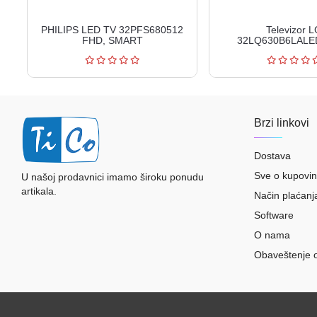
PHILIPS LED TV 32PFS680512
Televizor 
FHD, SMART
32LQ630B6LALE
readysmartwebOS Thin
'3...
Brzi linkovi
Dostava
Sve o kupovin
U našoj prodavnici imamo široku ponudu
artikala.
Način plaćanj
Software
O nama
Obaveštenje 