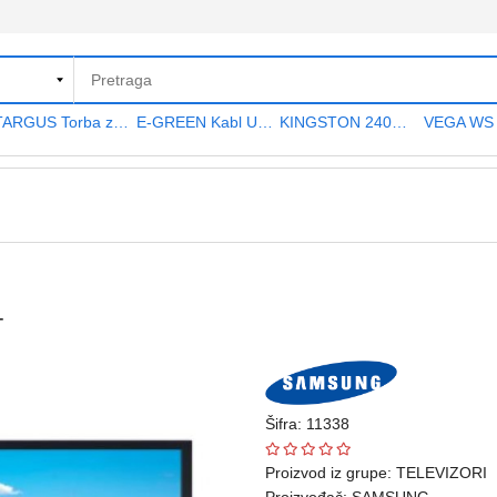
TARGUS Torba za notebook 15.6" TAR300
E-GREEN Kabl USB A - USB A MF (produžni) 5m crni
KINGSTON 240GB 2.5" SATA III SA400S37240G A400 series
T
Šifra: 11338
Proizvod iz grupe:
TELEVIZORI
Proizvođač:
SAMSUNG