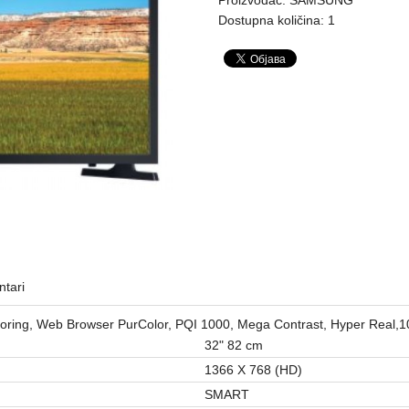
Dostupna količina: 1
tari
mirroring, Web Browser PurColor, PQI 1000, Mega Contrast, Hyper Rea
32" 82 cm
1366 X 768 (HD)
SMART