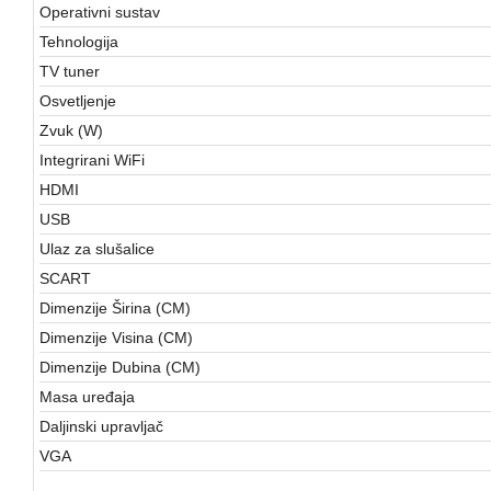
Operativni sustav
Tehnologija
TV tuner
Osvetljenje
Zvuk (W)
Integrirani WiFi
HDMI
USB
Ulaz za slušalice
SCART
Dimenzije Širina (CM)
Dimenzije Visina (CM)
Dimenzije Dubina (CM)
Masa uređaja
Daljinski upravljač
VGA