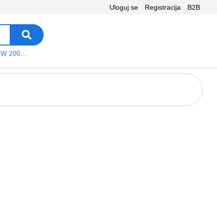
Uloguj se
Registracija
B2B
VEGA WS W 200 platno