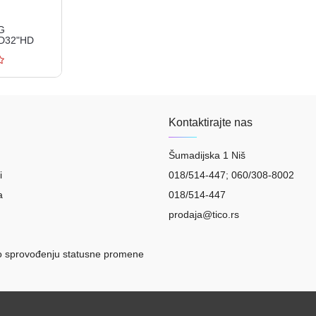
LG
D32"HD
Q AIcrna' (
Kontaktirajte nas
Šumadijska 1 Niš
i
018/514-447; 060/308-8002
a
018/514-447
prodaja@tico.rs
o sprovođenju statusne promene