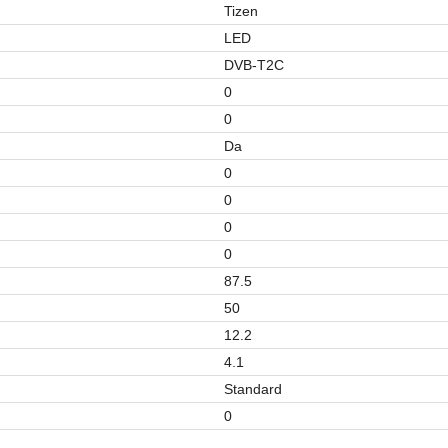
Tizen
LED
DVB-T2C
0
0
Da
0
0
0
0
87.5
50
12.2
4.1
Standard
0