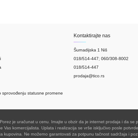
Kontaktirajte nas
Šumadijska 1 Niš
i
018/514-447; 060/308-8002
a
018/514-447
prodaja@tico.rs
o sprovođenju statusne promene
 Porez je uračunat u cenu. Imajte u obzir da je internet prodaja i da 
Vas komercijalista. Uplata i realizacija se vrše isključivo posle potvr
akšala kupovina. Ne možemo garantovati za potpunu tačnost sadržaja i po