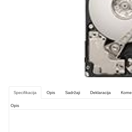
Specifikacija
Opis
Sadržaji
Deklaracija
Komen
Opis