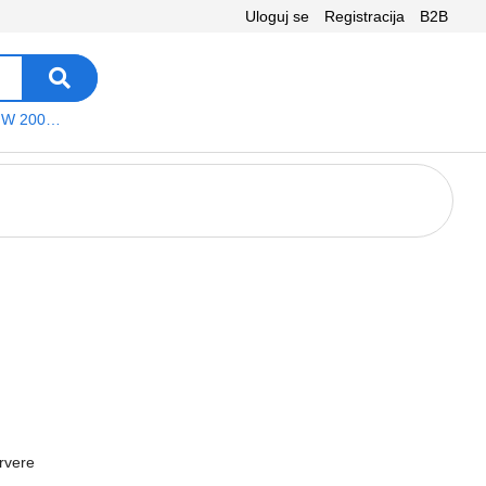
Uloguj se
Registracija
B2B
VEGA WS W 200 platno
rvere