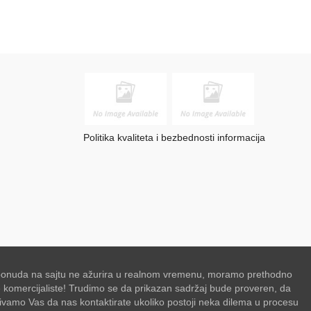
Politika kvaliteta i bezbednosti informacija
se ponuda na sajtu ne ažurira u realnom vremenu, moramo prethodno
de komercijaliste! Trudimo se da prikazan sadržaj bude proveren, da
zivamo Vas da nas kontaktirate ukoliko postoji neka dilema u procesu