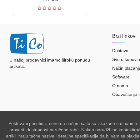
Brzi linkovi
Dostava
Sve o kupovin
U našoj prodavnici imamo široku ponudu
artikala.
Način plaćanj
Software
O nama
Obaveštenje 
Poštovani posetioci, cene na našem sajtu su iskazane u dinarima.
proveriti dostupnost naručene robe. Nakon narudžbine kontaktiraće 
artikli imaju tačne nazive i detaljne specifikacije da bi Vam se ol