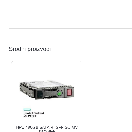
Srodni proizvodi
HPE 480GB SATA RI SFF SC MV
SSD disk