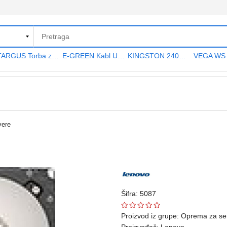
TARGUS Torba za notebook 15.6" TAR300
E-GREEN Kabl USB A - USB A MF (produžni) 5m crni
KINGSTON 240GB 2.5" SATA III SA400S37240G A400 series
vere
Šifra: 5087
Proizvod iz grupe:
Oprema za se
Proizvođač:
Lenovo